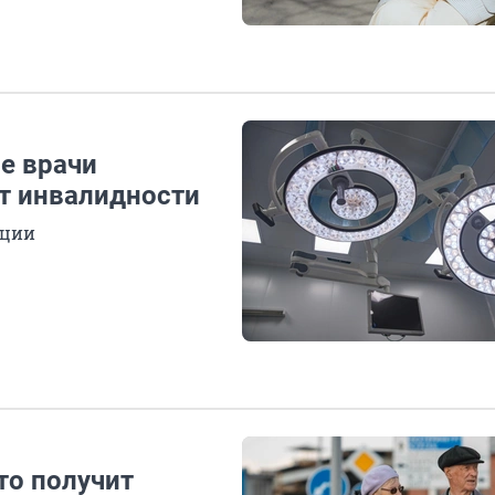
е врачи
т инвалидности
ации
то получит