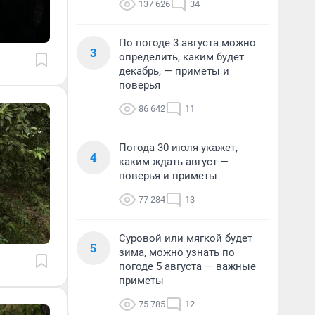
137 626
34
По погоде 3 августа можно
3
определить, каким будет
декабрь, — приметы и
поверья
86 642
11
Погода 30 июля укажет,
4
каким ждать август —
поверья и приметы
77 284
13
Суровой или мягкой будет
5
зима, можно узнать по
погоде 5 августа — важные
приметы
75 785
12