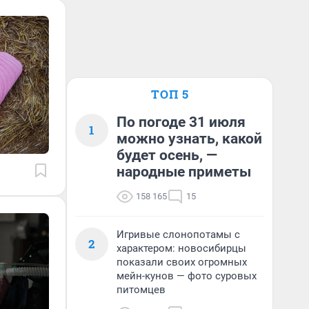
ТОП 5
По погоде 31 июля
1
можно узнать, какой
будет осень, —
народные приметы
158 165
15
Игривые слонопотамы с
2
характером: новосибирцы
показали своих огромных
мейн-кунов — фото суровых
питомцев