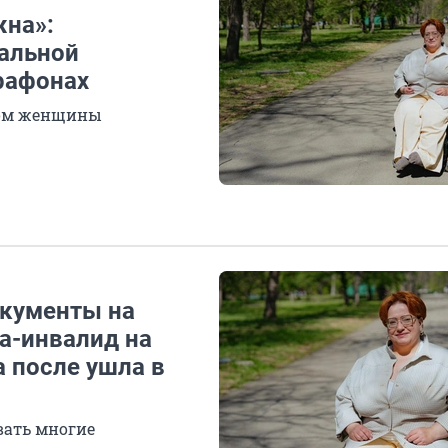
жна»:
альной
рафонах
хом женщины
окументы на
а-инвалид на
а после ушла в
вать многие