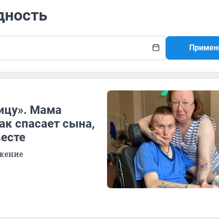
дность
Примен
ицу». Мама
ак спасает сына,
весте
ожение