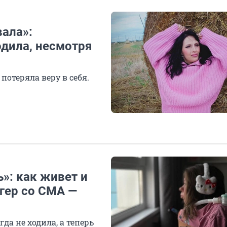
вала»:
дила, несмотря
 потеряла веру в себя.
»: как живет и
огер со СМА —
да не ходила, а теперь