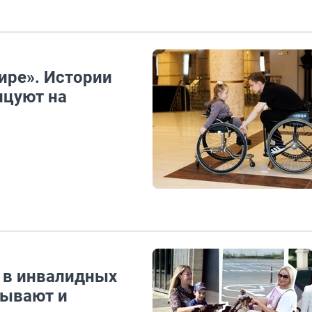
мире». Истории
нцуют на
ы в инвалидных
тывают и