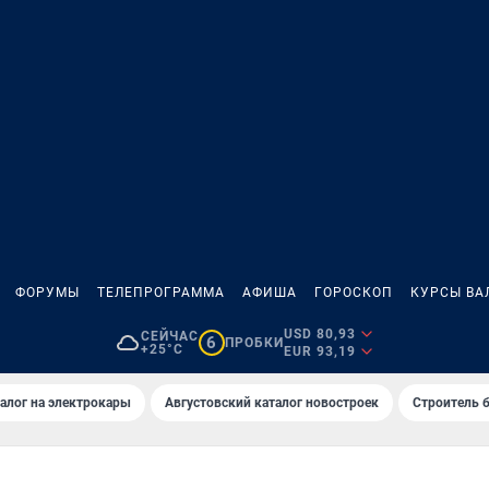
ФОРУМЫ
ТЕЛЕПРОГРАММА
АФИША
ГОРОСКОП
КУРСЫ ВА
USD 80,93
СЕЙЧАС
6
ПРОБКИ
+25°C
EUR 93,19
алог на электрокары
Августовский каталог новостроек
Строитель б