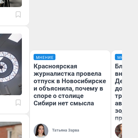
МНЕНИЕ
МНЕНИЕ
Красноярская
Близне
журналистка провела
внезап
отпуск в Новосибирске
Девам 
и объяснила, почему в
дополн
споре о столице
траты:
Сибири нет смысла
август 
зодиак
прогно
Ан
Татьяна Зарва
Ав