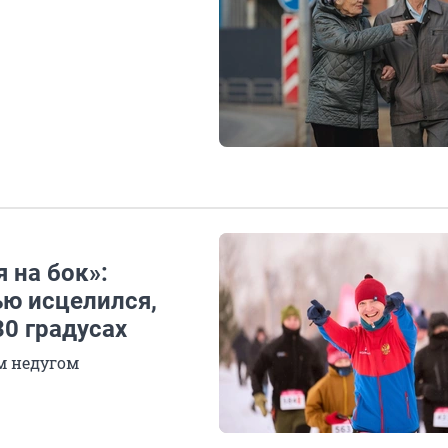
я на бок»:
ью исцелился,
30 градусах
м недугом