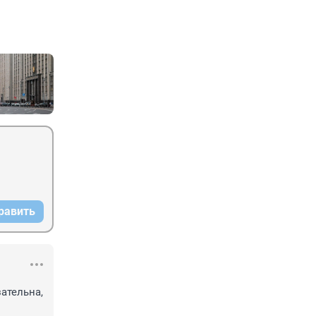
равить
тельна, 