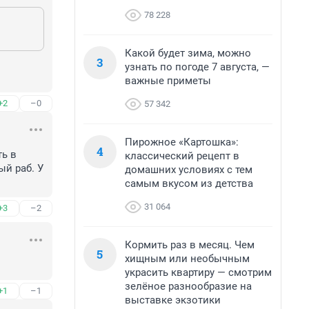
78 228
Какой будет зима, можно
3
узнать по погоде 7 августа, —
важные приметы
+2
–0
57 342
Пирожное «Картошка»:
4
ь в 
классический рецепт в
й раб. У 
домашних условиях с тем
самым вкусом из детства
31 064
+3
–2
Кормить раз в месяц. Чем
5
хищным или необычным
украсить квартиру — смотрим
зелёное разнообразие на
+1
–1
выставке экзотики