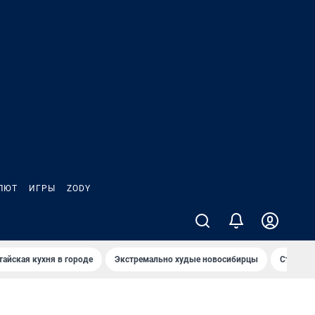
ЛЮТ
ИГРЫ
ZODY
тайская кухня в городе
Экстремально худые новосибирцы
Старт те