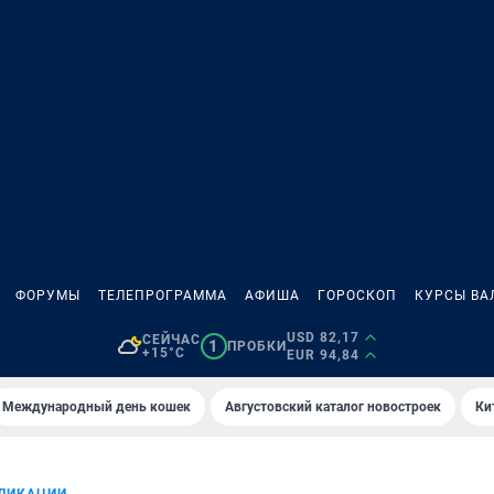
ФОРУМЫ
ТЕЛЕПРОГРАММА
АФИША
ГОРОСКОП
КУРСЫ ВА
USD 82,17
СЕЙЧАС
1
ПРОБКИ
+15°C
EUR 94,84
Международный день кошек
Августовский каталог новостроек
Ки