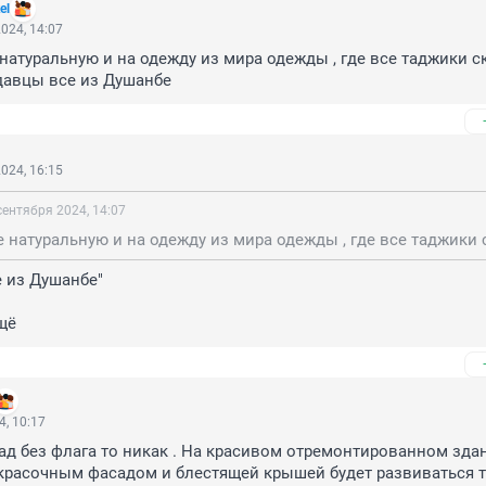
el
024, 14:07
 натуральную и на одежду из мира одежды , где все таджики ск
давцы все из Душанбе
024, 16:15
сентября 2024, 14:07
 из Душанбе"

щё
4, 10:17
сад без флага то никак . На красивом отремонтированном здан
 красочным фасадом и блестящей крышей будет развиваться т