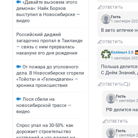
«Давайте вызовем этого
ОТВЕТИТЬ
демона»: Найк Борзов
выступил в Новосибирске —
Гость
видео
1 сентября 202
В авто аптечке 
Российский диджей
загадочно пропал в Таиланде
ОТВЕТИТЬ
— связь с ним прервалась
накануне его дня рождения
Коляныч 2.0
1 сентября 202
Польша делится н
От пожара до уголовного
С Днём Знаний, 
дела. В Новосибирске сгорели
«Тойота» и «Гелендваген» —
ОТВЕТИТЬ
2
хроника происшествия
Гость
Лося сбили на
1 сентября 2
новосибирской трассе —
РФ делится на
видео
ОТВЕТИТЬ
Спрос упал на 30-50%: как
дорожает строительство
Гость
1 сентября 2
коттеджей и что влияет на