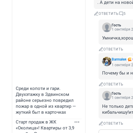
. А дети на нов
ОТВЕТИТЬ
5
Гость
1 сентября 2
Умничка,хоро
ОТВЕТИТЬ
Barmaleя
1 сентября 2
Почему бы и н
ОТВЕТИТЬ
Среди копоти и гари.
Гость
Двухэтажку в Здвинском
1 сентября 2
районе серьезно повредил
пожар в одной из квартир —
Не только дет
жуткий быт в карточках
кибальчишу!ит
Старт продаж в ЖК
ОТВЕТИТЬ
«Околица»! Квартиры от 3,9