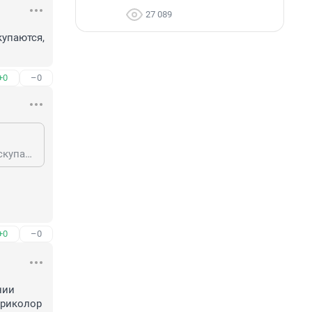
27 089
упаются, 
+0
–0
и то на еду не натуральную и на одежду из мира одежды , где все таджики скупаются, там уже и продавцы все из Душанбе
+0
–0
ии 
риколор 