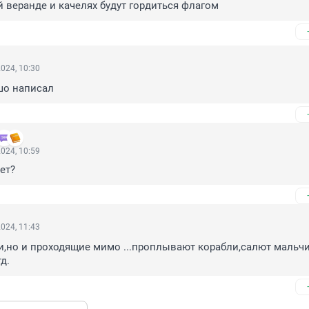
ой веранде и качелях будут гордиться флагом
024, 10:30
шо написал
024, 10:59
ет?
024, 11:43
и,но и проходящие мимо ...проплывают корабли,салют мальч
д.