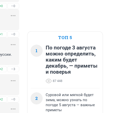
+0
–0
+1
–0
ТОП 5
По погоде 3 августа
1
можно определить,
уссии.

каким будет
декабрь, — приметы
+2
–3
и поверья
87 448
Суровой или мягкой будет
2
+2
–0
зима, можно узнать по
погоде 5 августа — важные
приметы