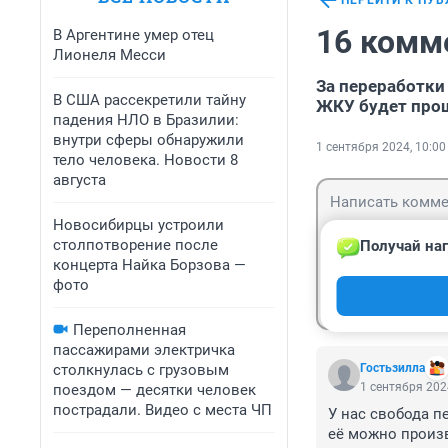
ПЕРЕЙТИ К ПУ
16 комм
В Аргентине умер отец
Лионеля Месси
За переработки 
В США рассекретили тайну
ЖКУ будет прощ
падения НЛО в Бразилии:
внутри сферы обнаружили
1 сентября 2024, 10:00
тело человека. Новости 8
августа
Новосибирцы устроили
столпотворение после
Получай наг
концерта Найка Борзова —
фото
Гость
Войти
Переполненная
пассажирами электричка
столкнулась с грузовым
Гостьзилла
1 сентября 202
поездом — десятки человек
пострадали. Видео с места ЧП
У нас свобода п
её можно произв