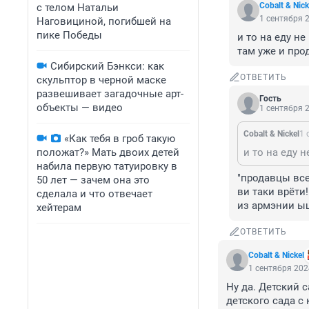
Cobalt & Nick
с телом Натальи
1 сентября 2
Наговициной, погибшей на
пике Победы
и то на еду не
там уже и про
Сибирский Бэнкси: как
ОТВЕТИТЬ
скульптор в черной маске
развешивает загадочные арт-
Гость
объекты — видео
1 сентября 2
Cobalt & Nickel
1 
«Как тебя в гроб такую
положат?» Мать двоих детей
набила первую татуировку в
"продавцы все
50 лет — зачем она это
ви таки врёти!

сделала и что отвечает
из армэнии ы
хейтерам
ОТВЕТИТЬ
Cobalt & Nickel
1 сентября 202
Ну да. Детский 
детского сада с