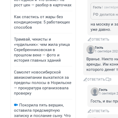
рост цен — разбор в карточках
Гость
1 сентября
РФ делится н
Как спастись от жары без
кондиционера: 5 работающих
на москву и за
способов
уже давно.
Трамвай, чекисты и
ОТВЕТИТЬ
«чудильник»: чем жила улица
Гость
Серебренниковская в
1 сентября 202
прошлом веке — фото и
Вранье. Никто н
история главных зданий
аренды. Им конк
которого денег т
Самолет новосибирской
авиакомпании выкатился за
ОТВЕТИТЬ
3
пределы полосы в Норильске
— прокуратура организовала
Гость
проверку
1 сентября 2
Гость, и вы п
Покорила пять вершин,
оставила предсмертную
ОТВЕТИТЬ
записку и послание сыну. Что