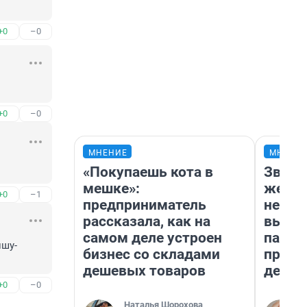
+0
–0
+0
–0
МНЕНИЕ
МНЕНИ
«Покупаешь кота в
Звезд
мешке»:
желан
+0
–1
предприниматель
небес
рассказала, как на
выстр
самом деле устроен
парад
ишу-
бизнес со складами
прави
дешевых товаров
день
+0
–0
Наталья Шорохова