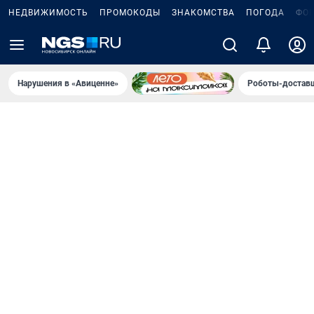
НЕДВИЖИМОСТЬ
ПРОМОКОДЫ
ЗНАКОМСТВА
ПОГОДА
ФО
Нарушения в «Авиценне»
Роботы-доставщ