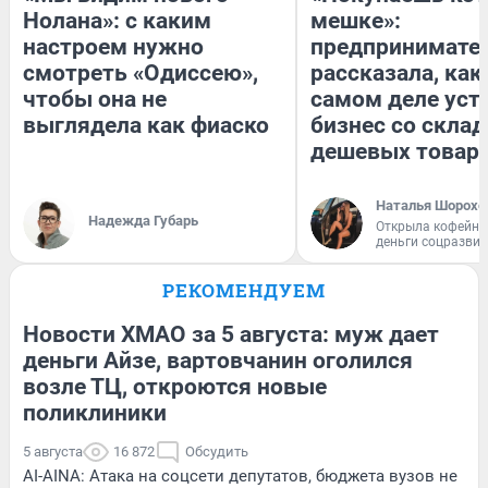
Нолана»: с каким
мешке»:
настроем нужно
предпринимате
смотреть «Одиссею»,
рассказала, как
чтобы она не
самом деле уст
выглядела как фиаско
бизнес со скла
дешевых товар
Наталья Шорохо
Надежда Губарь
Открыла кофейну
деньги соцразви
РЕКОМЕНДУЕМ
Новости ХМАО за 5 августа: муж дает
деньги Айзе, вартовчанин оголился
возле ТЦ, откроются новые
поликлиники
5 августа
16 872
Обсудить
AI-AINA: Атака на соцсети депутатов, бюджета вузов не