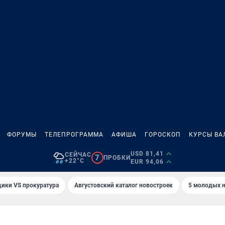
ФОРУМЫ
ТЕЛЕПРОГРАММА
АФИША
ГОРОСКОП
КУРСЫ ВА
USD 81,41
СЕЙЧАС
7
ПРОБКИ
+22°C
EUR 94,06
ики VS прокуратура
Августовский каталог новостроек
5 молодых н