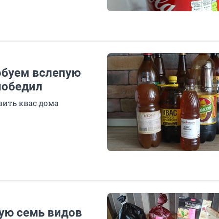
робуем вслепую
победил
вить квас дома
пую семь видов