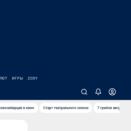
ЛЮТ
ИГРЫ
ZODY
овосибирцев в кино
Старт театрального сезона
7 грибов августа