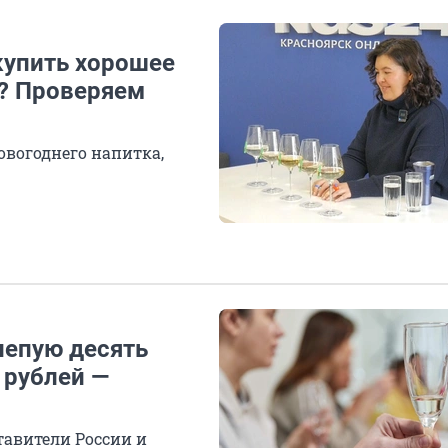
купить хорошее
? Проверяем
овогоднего напитка,
лепую десять
 рублей —
тавители России и