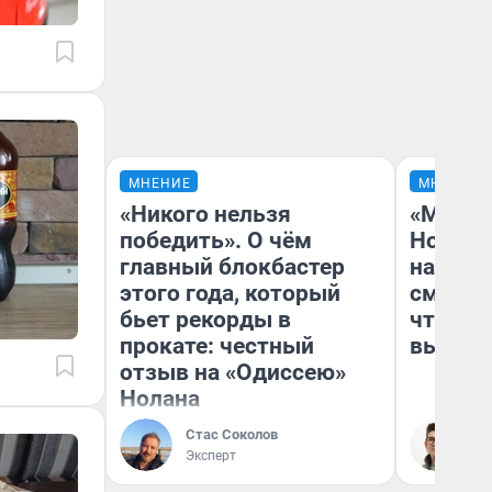
МНЕНИЕ
МНЕНИЕ
«Никого нельзя
«Мы ви
победить». О чём
Нолана
главный блокбастер
настро
этого года, который
смотре
бьет рекорды в
чтобы 
прокате: честный
выгляд
отзыв на «Одиссею»
Нолана
Стас Соколов
На
Эксперт