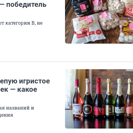
 — победитель
т категории В, не
лепую игристое
шек — какое
ая названий и
щения