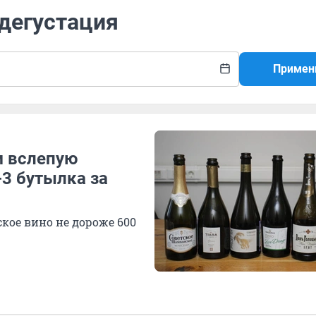
 дегустация
Примен
м вслепую
-3 бутылка за
ское вино не дороже 600