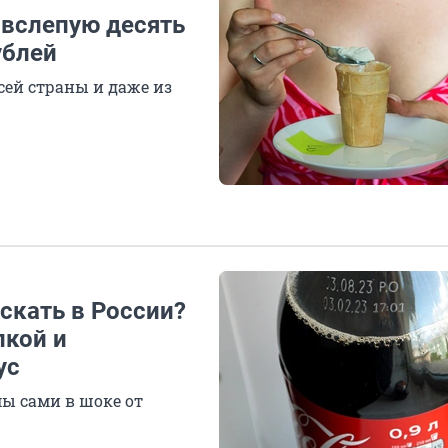
 вслепую десять
ублей
сей страны и даже из
скать в России?
лкой и
ус
мы сами в шоке от