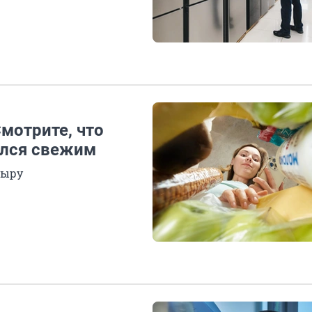
мотрите, что
ался свежим
сыру