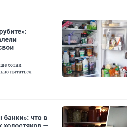
рубите»:
алели
свои
ьше сотни
льно питаться
 банки»: что в
х холостяков —