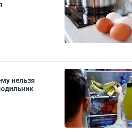
я
ему нельзя
лодильник