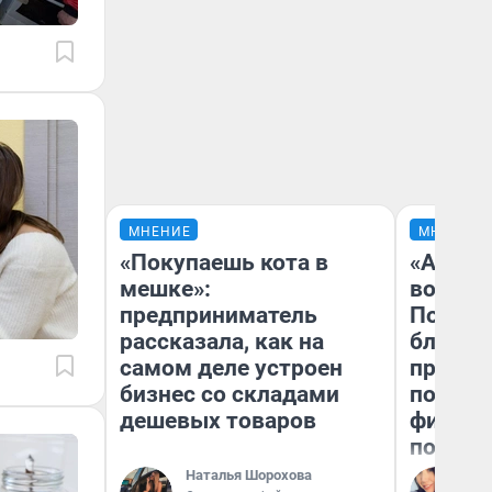
МНЕНИЕ
МНЕНИЕ
«Покупаешь кота в
«Анало
мешке»:
вот чт
предприниматель
Почему
рассказала, как на
блокба
самом деле устроен
провал
бизнес со складами
повтор
дешевых товаров
фильмо
полные
Наталья Шорохова
Ал