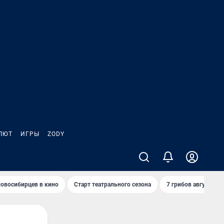
ЛЮТ
ИГРЫ
ZODY
овосибирцев в кино
Старт театрального сезона
7 грибов августа