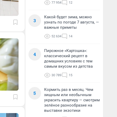
77 954
12
Какой будет зима, можно
3
узнать по погоде 7 августа, —
важные приметы
52 634
14
Пирожное «Картошка»:
4
классический рецепт в
домашних условиях с тем
самым вкусом из детства
30 789
15
Кормить раз в месяц. Чем
5
хищным или необычным
украсить квартиру — смотрим
зелёное разнообразие на
выставке экзотики