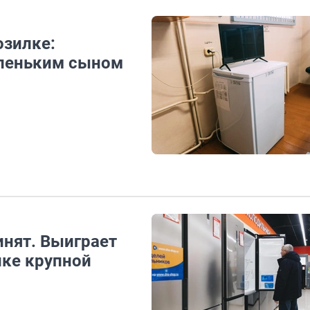
озилке:
аленьким сыном
инят. Выиграет
нке крупной