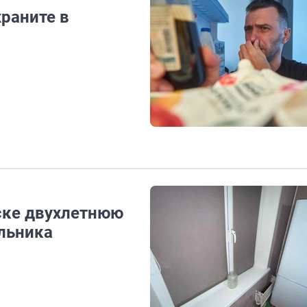
храните в
рске двухлетнюю
ильника