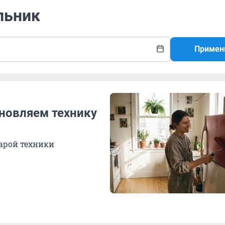
льник
Примен
бновляем технику
арой техники