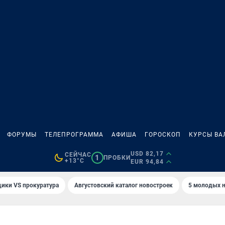
ФОРУМЫ
ТЕЛЕПРОГРАММА
АФИША
ГОРОСКОП
КУРСЫ ВА
USD 82,17
СЕЙЧАС
1
ПРОБКИ
+13°C
EUR 94,84
ики VS прокуратура
Августовский каталог новостроек
5 молодых н