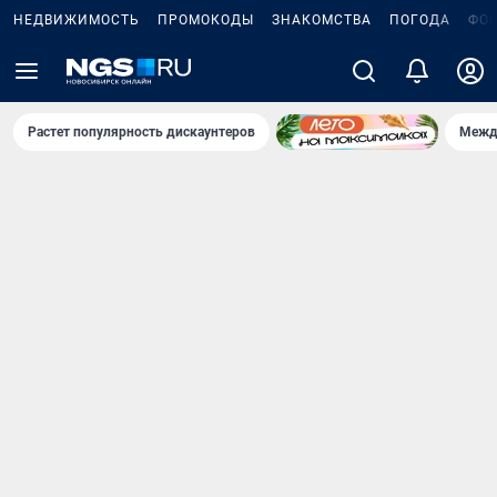
НЕДВИЖИМОСТЬ
ПРОМОКОДЫ
ЗНАКОМСТВА
ПОГОДА
ФО
Растет популярность дискаунтеров
Межд