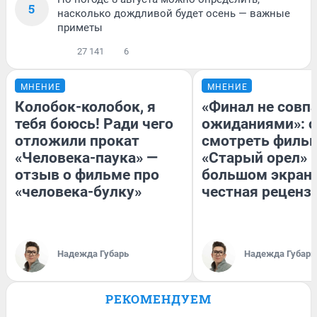
5
насколько дождливой будет осень — важные
приметы
27 141
6
МНЕНИЕ
МНЕНИЕ
Колобок-колобок, я
«Финал не совпа
тебя боюсь! Ради чего
ожиданиями»: с
отложили прокат
смотреть филь
«Человека-паука» —
«Старый орел» 
отзыв о фильме про
большом экран
«человека-булку»
честная реценз
Надежда Губарь
Надежда Губарь
РЕКОМЕНДУЕМ