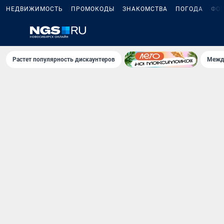
НЕДВИЖИМОСТЬ
ПРОМОКОДЫ
ЗНАКОМСТВА
ПОГОДА
ФО
Растет популярность дискаунтеров
Межд