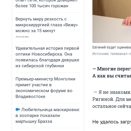
опыт сети, которой доверяют
более 100 тысяч горожан
Вернуть миру резкость с
микрохирургией глаза «Вижу»
можно за 15 минут
Евгений будет оценива
Удивительная история первой
оптики Новосибирска. Она
Источник: 
телеканал «
появилась благодаря девушке
из сибирской глубинки
— Многие перес
А как вы счита
Премьер‑министр Монголии
примет участие в
экономическом форуме во
— Я не знакомил
Владивостоке
Ригиной. Для ме
остальное сейча
Любительница маскировки:
в зоопарке показали
Не удалось загр
мартышку Бразза