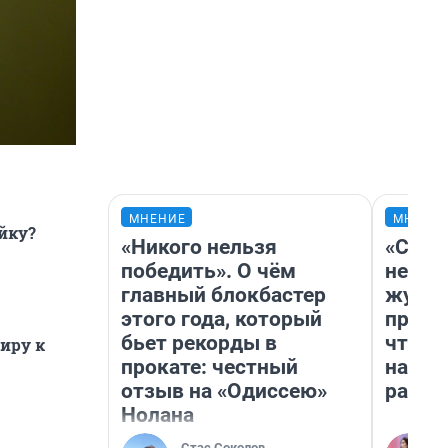
МНЕНИЕ
МНЕНИ
йку?
«Никого нельзя
«Сним
победить». О чём
немед
главный блокбастер
журна
этого года, который
пришл
бьет рекорды в
чтобы
тиру к
прокате: честный
на чт
отзыв на «Одиссею»
ради 
Нолана
Стас Соколов