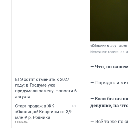
«Обыски» в шоу также
Источник: 
телеканал «
— Что, по ваше
ЕГЭ хотят отменить к 2027
— Порядок и чис
году: в Госдуме уже
придумали замену. Новости 6
августа
— Если бы вы о
девушке, на чт
Старт продаж в ЖК
«Околица»! Квартиры от 3,9
млн ₽ р. Родники
— Всё то же по 