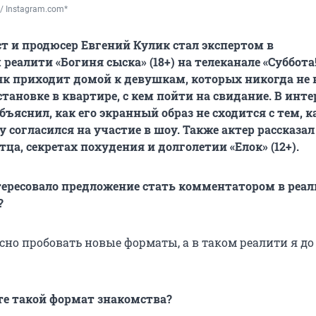
 / Instagram.com*
ст и продюсер Евгений Кулик стал экспертом в
еалити «Богиня сыска» (18+) на телеканале «Суббота!
як приходит домой к девушкам, которых никогда не 
становке в квартире, с кем пойти на свидание. В инт
ъяснил, как его экранный образ не сходится с тем, к
 согласился на участие в шоу. Также актер рассказал
ца, секретах похудения и долголетии «Елок» (12+).
тересовало предложение стать комментатором в реа
?
сно пробовать новые форматы, а в таком реалити я до 
те такой формат знакомства?