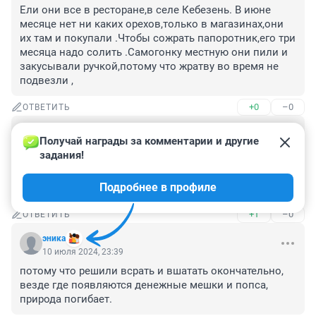
Ели они все в ресторане,в селе Кебезень. В июне 
месяце нет ни каких орехов,только в магазинах,они 
их там и покупали .Чтобы сожрать папоротник,его три 
месяца надо солить .Самогонку местную они пили и 
закусывали ручкой,потому что жратву во время не 
подвезли ,
+0
–0
ОТВЕТИТЬ
Гость
11 июля 2024, 07:22
Получай награды за комментарии и другие 
задания!
То что оставляли после себя бардак, тому есть 
доказательство. И не надо оправдываться.стыдно 
Подробнее в профиле
должно быть
+1
–0
ОТВЕТИТЬ
эника
10 июля 2024, 23:39
потому что решили всрать и вшатать окончательно, 
везде где появляются денежные мешки и попса, 
природа погибает.