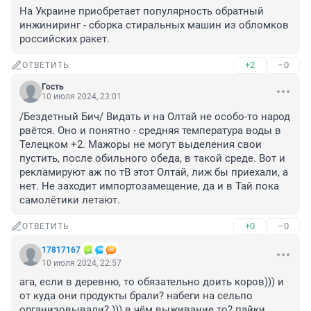
На Украине приобретает популярность обратный 
инжиниринг - сборка стиральных машин из обломков 
российских ракет.
+2
–0
ОТВЕТИТЬ
Гость
10 июля 2024, 23:01
/Бездетный Бич/ Видать и на Олтай не особо-то народ 
рвётся. Оно и понятно - средняя температура воды в 
Телецком +2. Мажоры не могут выделения свои 
пустить, после обильного обеда, в такой среде. Вот и 
рекламируют аж по тВ этот Олтай, лиж бы приехали, а 
нет. Не заходит импортозамещение, да и в Тай пока 
самолётики летают.
+0
–0
ОТВЕТИТЬ
17817167
10 июля 2024, 22:57
ага, если в деревню, то обязательно доить коров))) и 
от куда они продукты брали? набеги на сельпо 
организовывали? ))) в чём выживание то? пайки 