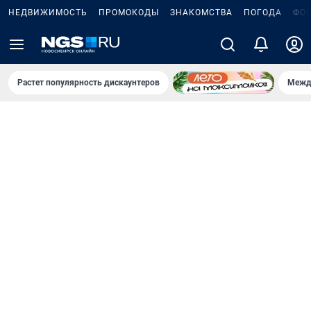
НЕДВИЖИМОСТЬ
ПРОМОКОДЫ
ЗНАКОМСТВА
ПОГОДА
ФО
Растет популярность дискаунтеров
Межд