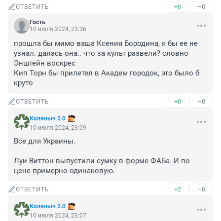
+0
–0
ОТВЕТИТЬ
Гость
10 июля 2024, 23:36
прошла бы мимо ваша Ксения Бородина, я бы ее не 
узнал. далась она.. что за культ развели? словно 
Энштейн воскрес

Кип Торн бы прилетел в Академ городок, это было б 
круто
+0
–0
ОТВЕТИТЬ
Коляныч 2.0
10 июля 2024, 23:09
Все для Украины.

Луи Виттон выпустили сумку в форме ФАБа. И по 
цене примерно одинаковую.
+2
–0
ОТВЕТИТЬ
Коляныч 2.0
10 июля 2024, 23:07