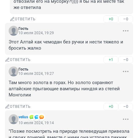
отвозили его на мусорку?!)))) я бы на их месте так 
же ответила
+0
–0
ОТВЕТИТЬ
Гость
10 июля 2024, 19:29
Этот Алтай как чемодан без ручки и нести тяжело и 
бросить жалко
+1
–0
ОТВЕТИТЬ
Гость
10 июля 2024, 19:27
Там много золота в горах. Но золото охраняют 
алтайские прыгающие вампиры ниндзя из степей 
Монголии
+0
–0
ОТВЕТИТЬ
velius
10 июля 2024, 19:14
"Позже посмотреть на природе телеведущая привезла 
и своих дочерей, вместе с ними она устроила пикник 