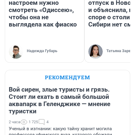
настроем нужно
отпуск в Ново
смотреть «Одиссею»,
и объяснила, п
чтобы она не
споре о столиц
выглядела как фиаско
Сибири нет см
Надежда Губарь
Татьяна Зарва
РЕКОМЕНДУЕМ
Вой сирен, злые туристы и грязь.
Стоит ли ехать в самый большой
аквапарк в Геленджике — мнение
туристки
2 часа
1 725
4
Ученый в изгнании: какую тайну хранит могила
профессора уфимского вуза, которого обожали