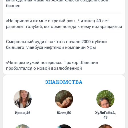
многодетная мама из Архангельска создала свой
бизнес
«Не привози их мне в третий раз». Читинец 40 лет
разводит голубей, которые всегда к нему возвращаются
Смертельный аудит: за что в начале 2000-х убили
бывшего главбуха нефтяной компании Уфы
«Четырех мужей потеряла»: Прохор Шаляпин
проболтался о новой возлюбленной
ЗНАКОМСТВА
Ирина
,
46
Юлия
,
50
ХуЛиГаНкА
,
43