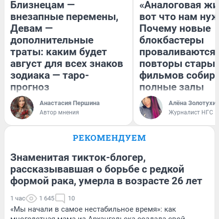
Близнецам —
«Аналоговая жи
внезапные перемены,
вот что нам нуж
Девам —
Почему новые
дополнительные
блокбастеры
траты: каким будет
проваливаются,
август для всех знаков
повторы стары
зодиака — таро-
фильмов собир
прогноз
полные залы
Анастасия Першина
Алёна Золотухи
Автор мнения
Журналист НГС
РЕКОМЕНДУЕМ
Знаменитая тикток-блогер,
рассказывавшая о борьбе с редкой
формой рака, умерла в возрасте 26 лет
1 час
1 645
10
«Мы начали в самое нестабильное время»: как