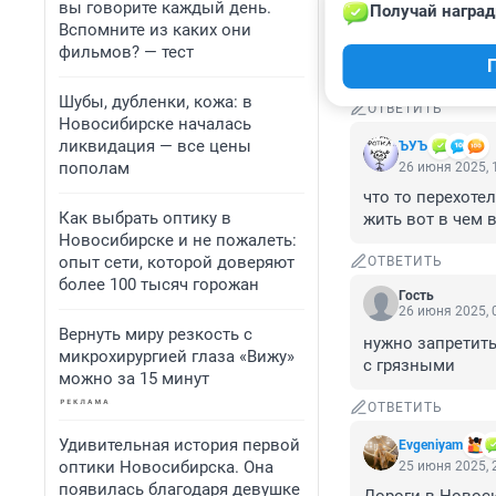
поесть первые ар
вы говорите каждый день.
Получай наград
перевозчики пер
Вспомните из каких они
ослабеет, могут 
фильмов? — тест
и не факт, что а
Шубы, дубленки, кожа: в
ОТВЕТИТЬ
Новосибирске началась
ликвидация — все цены
ЪУЪ
пополам
26 июня 2025, 
что то перехотел
Как выбрать оптику в
жить вот в чем 
Новосибирске и не пожалеть:
опыт сети, которой доверяют
ОТВЕТИТЬ
более 100 тысяч горожан
Гость
26 июня 2025, 
Вернуть миру резкость с
нужно запретить
микрохирургией глаза «Вижу»
с грязными
можно за 15 минут
ОТВЕТИТЬ
Удивительная история первой
Evgeniyam
оптики Новосибирска. Она
25 июня 2025, 
появилась благодаря девушке