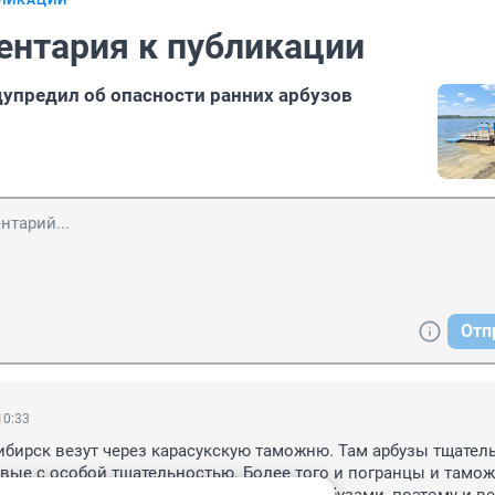
БЛИКАЦИИ
ентария к публикации
упредил об опасности ранних арбузов
Отп
10:33
бирск везут через карасукскую таможню. Там арбузы тщатель
вые с особой тщательностью. Более того и погранцы и таможн