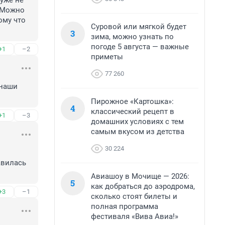
уже не 
 Можно 
му что 
Суровой или мягкой будет
3
зима, можно узнать по
погоде 5 августа — важные
+1
–2
приметы
77 260
наши 
Пирожное «Картошка»:
4
классический рецепт в
+1
–3
домашних условиях с тем
самым вкусом из детства
30 224
вилась 
Авиашоу в Мочище — 2026:
5
как добраться до аэродрома,
+3
–1
сколько стоят билеты и
полная программа
фестиваля «Вива Авиа!»