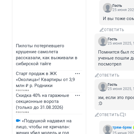
Гость
25 июня 202
И вы тоже сом
ОТВЕТИТЬ
Гость
25 июня 2025, 
Пилоты потерпевшего
крушение самолета
Помнится был го
рассказали, как выживали в
ученые пошли да
сибирской тайге
посмотрел
Старт продаж в ЖК
ОТВЕТИТЬ
«Околица»! Квартиры от 3,9
Гость
млн ₽ р. Родники
25 июня 2025, 
Скидка 40% на гаражные
хм, если это пр
секционные ворота
:D
(только до 31.08.2026)
ОТВЕТИТЬ
1
«Подушкой надавил на
лицо, чтобы не кричала»:
трям-брям
жених убил модель и год
25 июня 202