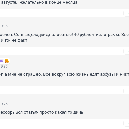
 августе.. желательно в конце месяца.
19:35
наелся. Сочные,сладкие,полосатые! 40 рублей- килограмм. Здес
 и то- не факт.
19:30
, а мне не страшно. Все вокруг всю жизнь едят арбузы и никт
19:25
ессор? Вся статья- просто какая то дичь