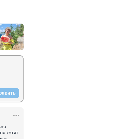
равить
но 
я хотят 