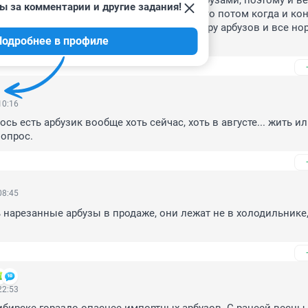
бузики, а где их взять как не с фуры с арбузами, поэтому и ве
ы за комментарии и другие задания!
вые арбузы сейчас хорошего качества. Это потом когда и кон
провести и что похуже. А так съели уже пару арбузов и все но
Подробнее в профиле
вгустовские арбузы будут лучше.
10:16
ось есть арбузик вообще хоть сейчас, хоть в августе... жить ил
вопрос.
08:45
 нарезанные арбузы в продаже, они лежат не в холодильнике,
22:53