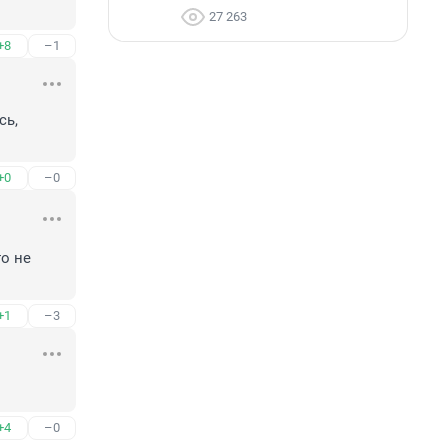
27 263
+8
–1
ь, 
+0
–0
о не 
+1
–3
+4
–0