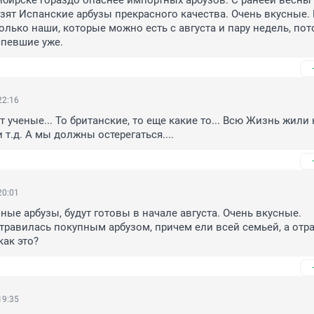
бирске гораздо опаснее импортных арбузов. С ранеей весны 
зят Испанские арбузы прекрасного качества. Очень вкусные.
олько наши, которые можно есть с августа и пару недель, пото
спевшие уже.
22:16
т ученые... То британские, то еще какие то... Всю Жизнь жили 
 т.д. А мы должны остерегаться....
20:01
ные арбузы, будут готовы в начале августа. Очень вкусные.

травилась покупным арбузом, причем ели всей семьей, а отра
как это?
19:35