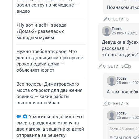
возил ее труп в чемодане —
Познакомиться
видео
ОТВЕТИТЬ
«Ну вот и всё»: звезда
Гость
«Дома-2» развелась с
25 июня 2025, 
молодым мужем
Девушка в бусах
рассказал..."

Нужно требовать свое. Что
что это за дичь?
делать дольщикам при срыве
сроков сдачи дома —
ОТВЕТИТЬ
3
объясняет юрист
Гость
25 июня 202
Все полосы Димитровского
моста откроют для движения
А там под юбк
осенью — какие работы
выполняют сейчас
ОТВЕТИТЬ
Гость
У могилы педофила. Его
25 июня 202
смерть разделила страну на
два лагеря, а защитника детей
Гость
25 июня 20
отправила за решетку
А там под юб