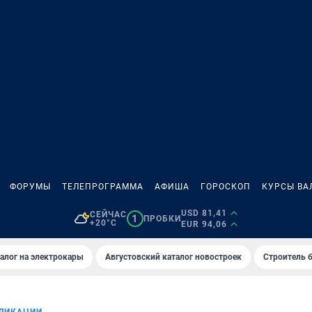
ФОРУМЫ
ТЕЛЕПРОГРАММА
АФИША
ГОРОСКОП
КУРСЫ ВА
USD 81,41
СЕЙЧАС
1
ПРОБКИ
+20°C
EUR 94,06
алог на электрокары
Августовский каталог новостроек
Строитель б