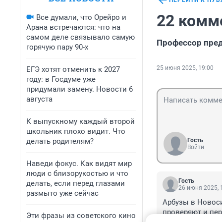
ПЕРЕЙТИ К ПУ
22 комм
Все думали, что Орейро и
Арана встречаются: что на
самом деле связывало самую
Профессор пред
горячую пару 90-х
25 июня 2025, 19:00
ЕГЭ хотят отменить к 2027
году: в Госдуме уже
придумали замену. Новости 6
августа
К выпускному каждый второй
школьник плохо видит. Что
делать родителям?
Гость
Войти
Наведи фокус. Как видят мир
люди с близорукостью и что
Гость
делать, если перед глазами
26 июня 2025, 
размыто уже сейчас
Арбузы в Новоси
проверяют и пер
Эти фразы из советского кино