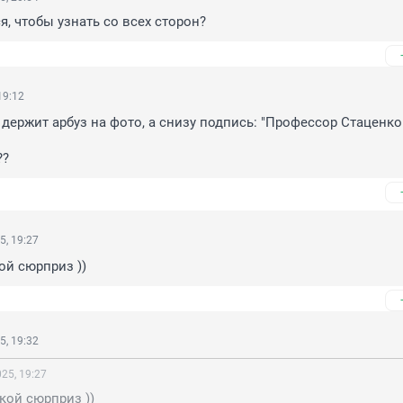
, чтобы узнать со всех сторон?
19:12
 держит арбуз на фото, а снизу подпись: "Профессор Стаценко 
??
5, 19:27
ой сюрприз ))
5, 19:32
25, 19:27
кой сюрприз ))