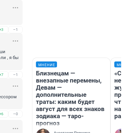
+3
–1
ши 
и , я бы 
МНЕНИЕ
МНЕНИ
Близнецам —
«Сним
+7
–1
внезапные перемены,
немед
Девам —
журна
дополнительные
пришл
ессором 
траты: каким будет
чтобы
август для всех знаков
на чт
+6
–0
зодиака — таро-
ради 
прогноз
Анастасия Першина