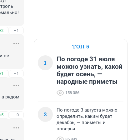
зут 
троль 
рмально! 
+2
–1
ТОП 5
и не 
По погоде 31 июля
1
можно узнать, какой
будет осень, —
+1
–1
народные приметы
158 356
 а рядом 
По погоде 3 августа можно
2
+5
–0
определить, каким будет
декабрь, — приметы и
поверья
86 843