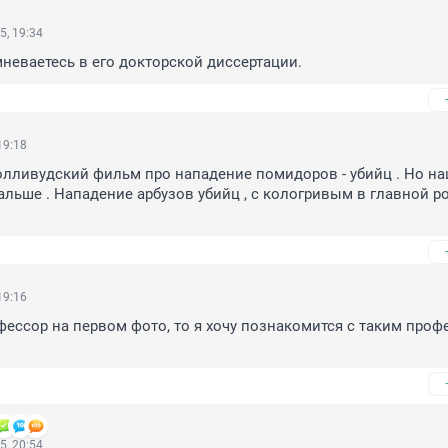
5, 19:34
неваетесь в его докторской диссертации.
19:18
лливудский фильм про нападение помидоров - убийц . Но на
льше . Нападение арбузов убийц , с кологривым в главной рол
19:16
офессор на первом фото, то я хочу познакомится с таким проф
5, 20:54