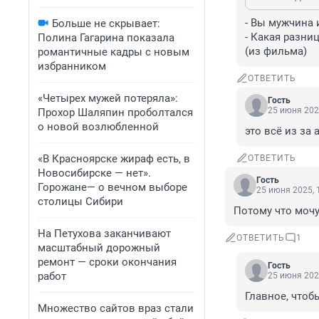
- Вы мужчина 
Больше не скрывает:
- Какая разниц
Полина Гагарина показала
(из фильма)
романтичные кадры с новым
избранником
ОТВЕТИТЬ
«Четырех мужей потеряла»:
Гость
25 июня 202
Прохор Шаляпин проболтался
о новой возлюбленной
это всё из за 
«В Красноярске жираф есть, в
ОТВЕТИТЬ
Новосибирске — нет».
Гость
Горожане— о вечном выборе
25 июня 2025, 
столицы Сибири
Потому что мочу
На Петухова заканчивают
ОТВЕТИТЬ
1
масштабный дорожный
ремонт — сроки окончания
Гость
работ
25 июня 202
Главное, чтоб
Множество сайтов враз стали