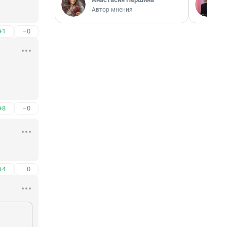
Автор мнения
+1
–0
+8
–0
+4
–0