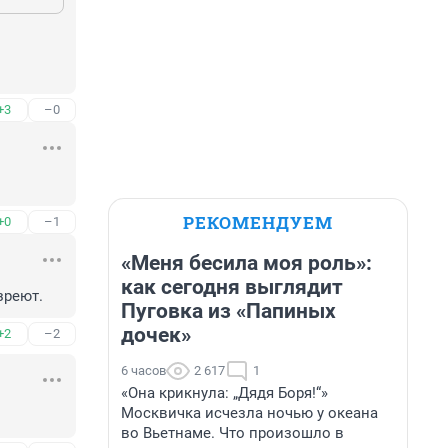
+3
–0
РЕКОМЕНДУЕМ
+0
–1
«Меня бесила моя роль»:
как сегодня выглядит
зреют.
Пуговка из «Папиных
дочек»
+2
–2
6 часов
2 617
1
«Она крикнула: „Дядя Боря!“»
Москвичка исчезла ночью у океана
во Вьетнаме. Что произошло в