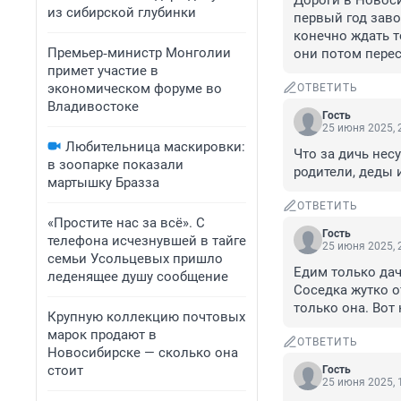
Дороги в Новоси
из сибирской глубинки
первый год заво
конечно ждать т
Премьер‑министр Монголии
они потом пере
примет участие в
экономическом форуме во
ОТВЕТИТЬ
Владивостоке
Гость
25 июня 2025, 
Любительница маскировки:
Что за дичь несу
в зоопарке показали
родители, деды и
мартышку Бразза
ОТВЕТИТЬ
«Простите нас за всё». С
Гость
телефона исчезнувшей в тайге
25 июня 2025, 
семьи Усольцевых пришло
Едим только дач
леденящее душу сообщение
Соседка жутко о
только она. Вот 
Крупную коллекцию почтовых
марок продают в
ОТВЕТИТЬ
Новосибирске — сколько она
стоит
Гость
25 июня 2025, 