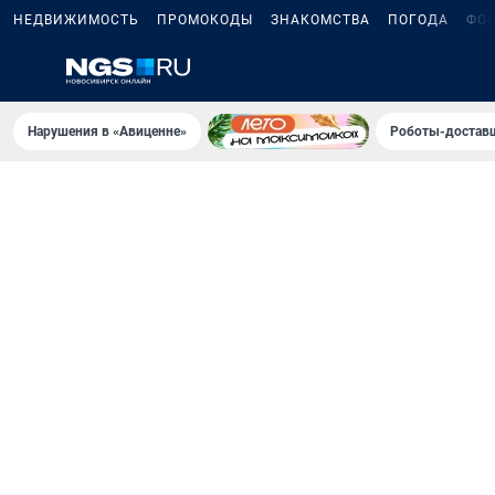
НЕДВИЖИМОСТЬ
ПРОМОКОДЫ
ЗНАКОМСТВА
ПОГОДА
ФО
Нарушения в «Авиценне»
Роботы-доставщ