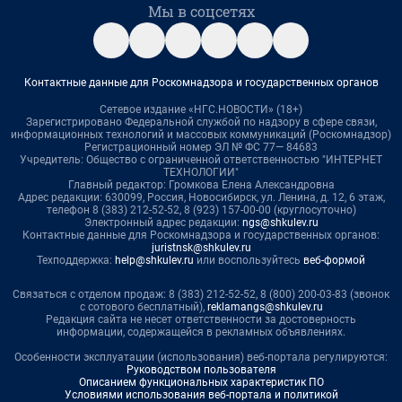
Мы в соцсетях
Контактные данные для Роскомнадзора и государственных органов
Сетевое издание «НГС.НОВОСТИ» (18+)
Зарегистрировано Федеральной службой по надзору в сфере связи,
информационных технологий и массовых коммуникаций (Роскомнадзор)
Регистрационный номер ЭЛ № ФС 77— 84683
Учредитель: Общество с ограниченной ответственностью "ИНТЕРНЕТ
ТЕХНОЛОГИИ"
Главный редактор: Громкова Елена Александровна
Адрес редакции: 630099, Россия, Новосибирск, ул. Ленина, д. 12, 6 этаж,
телефон 8 (383) 212-52-52, 8 (923) 157-00-00 (круглосуточно)
Электронный адрес редакции:
ngs@shkulev.ru
Контактные данные для Роскомнадзора и государственных органов:
juristnsk@shkulev.ru
Техподдержка:
help@shkulev.ru
или воспользуйтесь
веб-формой
Связаться с отделом продаж: 8 (383) 212-52-52, 8 (800) 200-03-83 (звонок
с сотового бесплатный),
reklamangs@shkulev.ru
Редакция сайта не несет ответственности за достоверность
информации, содержащейся в рекламных объявлениях.
Особенности эксплуатации (использования) веб-портала регулируются:
Руководством пользователя
Описанием функциональных характеристик ПО
Условиями использования веб-портала и политикой