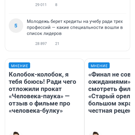
29 011
8
Молодежь берет кредиты на учебу ради трех
5
профессий — какие специальности вошли в
список лидеров
28 897
21
МНЕНИЕ
МНЕНИЕ
Колобок-колобок, я
«Финал не совп
тебя боюсь! Ради чего
ожиданиями»: 
отложили прокат
смотреть фил
«Человека-паука» —
«Старый орел» 
отзыв о фильме про
большом экран
«человека-булку»
честная рецен