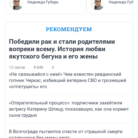
Надежда Губарь
Надежда Губар
РЕКОМЕНДУЕМ
Победили рак и стали родителями
вопреки всему. История любви
якутского бегуна и его жены
12 часов
8 848
3
«Не связывайся с ним!» Чем известен ревдинский
гопник Черкас, избивший ветерана СВО и грозивший
«отпетушить» его
«Отвратительный процесс»: подписчики захейтили
актрису Катерину Шпицу, показавшую, как она кормит
сына грудью
В Волгограде пытаются спасти от страшной смерти
оставшихся без мамы ежат