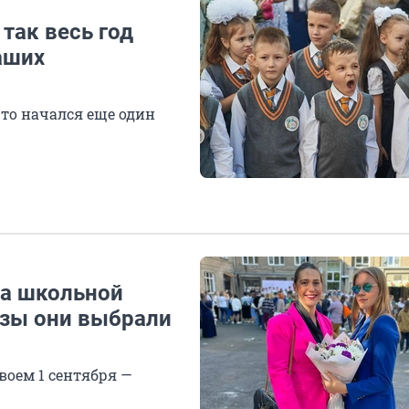
 так весь год
аших
то начался еще один
на школьной
азы они выбрали
оем 1 сентября —