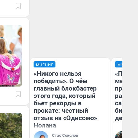
МНЕНИЕ
МНЕНИЕ
«Никого нельзя
«Покуп
победить». О чём
мешке»
главный блокбастер
предпр
этого года, который
рассказ
бьет рекорды в
самом 
прокате: честный
бизнес
отзыв на «Одиссею»
дешевы
Нолана
На
Стас Соколов