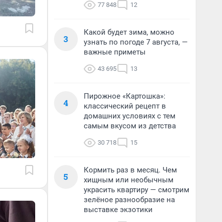
77 848
12
Какой будет зима, можно
3
узнать по погоде 7 августа, —
важные приметы
43 695
13
Пирожное «Картошка»:
4
классический рецепт в
домашних условиях с тем
самым вкусом из детства
30 718
15
Кормить раз в месяц. Чем
5
хищным или необычным
украсить квартиру — смотрим
зелёное разнообразие на
выставке экзотики