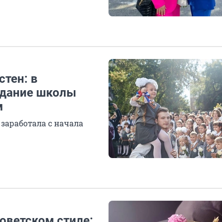
стен: в
здание школы
м
 заработала с начала
советском стиле: