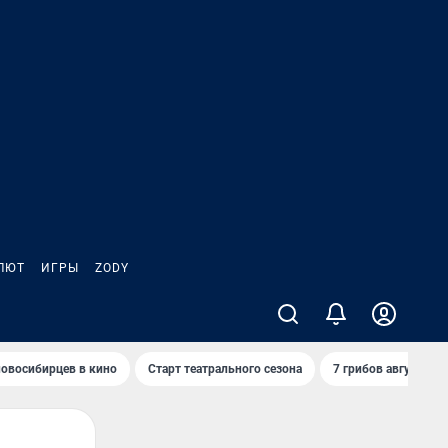
ЛЮТ
ИГРЫ
ZODY
овосибирцев в кино
Старт театрального сезона
7 грибов августа