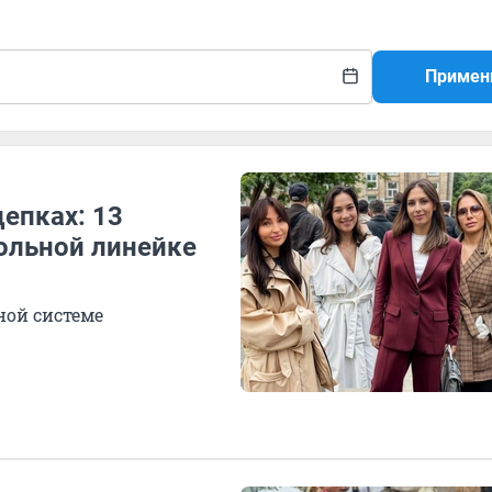
Примен
цепках: 13
ольной линейке
ной системе