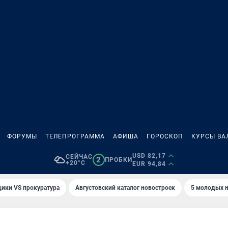
ФОРУМЫ
ТЕЛЕПРОГРАММА
АФИША
ГОРОСКОП
КУРСЫ ВА
USD 82,17
СЕЙЧАС
2
ПРОБКИ
+20°C
EUR 94,84
ики VS прокуратура
Августовский каталог новостроек
5 молодых н