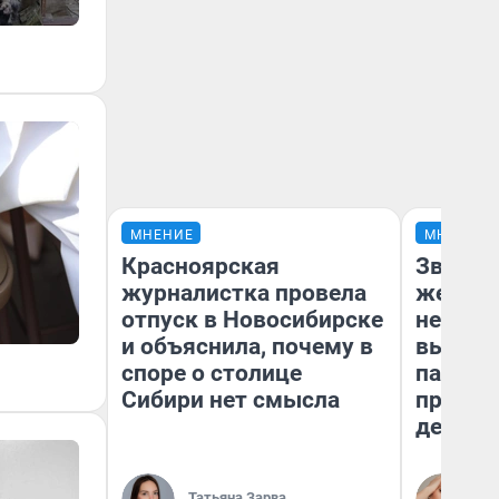
МНЕНИЕ
МНЕНИЕ
Красноярская
Звезды
журналистка провела
желани
отпуск в Новосибирске
небесн
и объяснила, почему в
выстро
споре о столице
параде
Сибири нет смысла
правил
день
Татьяна Зарва
Ан