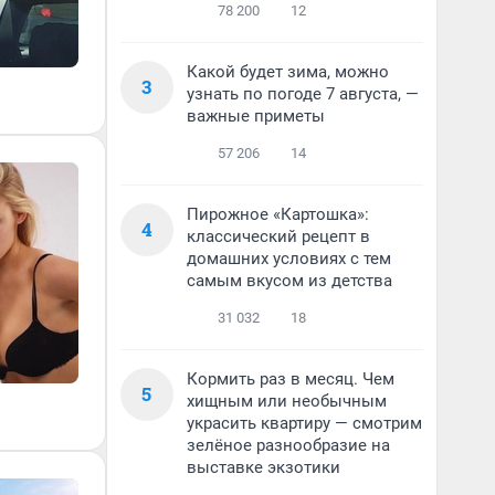
78 200
12
Какой будет зима, можно
3
узнать по погоде 7 августа, —
важные приметы
57 206
14
Пирожное «Картошка»:
4
классический рецепт в
домашних условиях с тем
самым вкусом из детства
31 032
18
Кормить раз в месяц. Чем
5
хищным или необычным
украсить квартиру — смотрим
зелёное разнообразие на
выставке экзотики