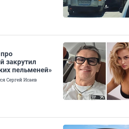
 про
ой закрутил
ских пельменей»
ся Сергей Исаев