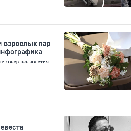
и взрослых пар
 инфографика
гли совершеннолетия
невеста