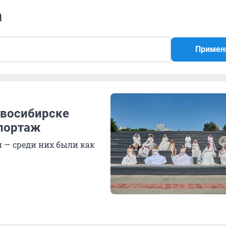
а
Примен
овосибирске
епортаж
 — среди них были как