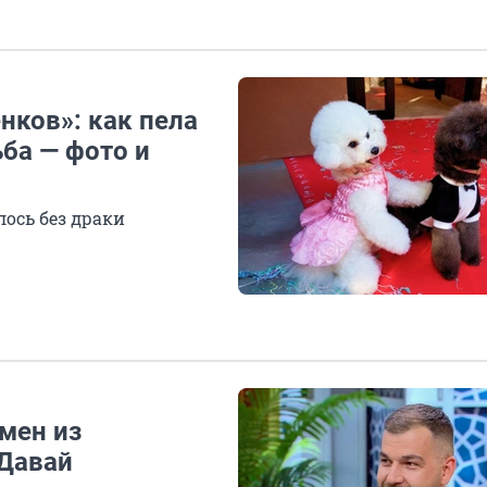
нков»: как пела
ьба — фото и
лось без драки
смен из
«Давай