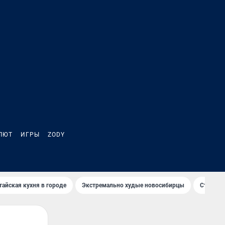
ЛЮТ
ИГРЫ
ZODY
тайская кухня в городе
Экстремально худые новосибирцы
Старт те