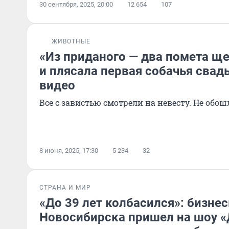
30 сентября, 2025, 20:00
12 654
107
ЖИВОТНЫЕ
«Из приданого — два помета ще
и плясала первая собачья свад
видео
Все с завистью смотрели на невесту. Не обош
8 июня, 2025, 17:30
5 234
32
СТРАНА И МИР
«До 39 лет колбасился»: бизне
Новосибирска пришел на шоу 