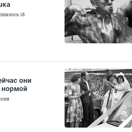
шка
лнилось 18
ейчас они
и нормой
похи