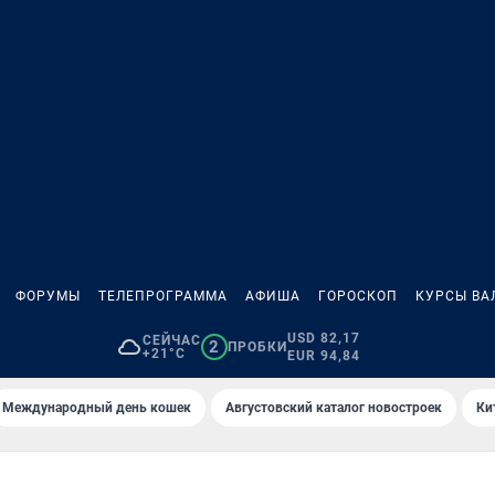
ФОРУМЫ
ТЕЛЕПРОГРАММА
АФИША
ГОРОСКОП
КУРСЫ ВА
USD 82,17
СЕЙЧАС
2
ПРОБКИ
+21°C
EUR 94,84
Международный день кошек
Августовский каталог новостроек
Ки