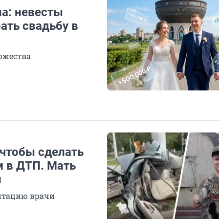
на: невесты
ать свадьбу в
ржества
 чтобы сделать
м в ДТП. Мать
и
литацию врачи