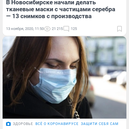
В Новосибирске начали делать
тканевые маски с частицами серебра
— 13 снимков с производства
13 ноября, 2020, 11:50
21 215
125
ЗДОРОВЬЕ
ВСЁ О КОРОНАВИРУСЕ
ЗАЩИТИ СЕБЯ САМ
ИНС