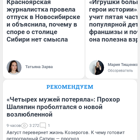
Красноярская
«Игрушки больш
журналистка провела
герои истории».
отпуск в Новосибирске
учит пятая част
и объяснила, почему в
популярной дет
споре о столице
франшизы и по
Сибири нет смысла
она полезна вз
Мария Тищенко
Татьяна Зарва
Обозреватель
РЕКОМЕНДУЕМ
«Четырех мужей потеряла»: Прохор
Шаляпин проболтался о новой
возлюбленной
9 часов
3 272
1
Август перевернет жизнь Козерогов. К чему готовит
ретроградный Сатурн — прогноз