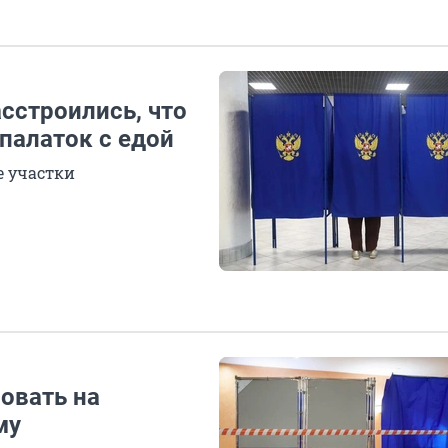
сстроились, что
 палаток с едой
е участки
овать на
му