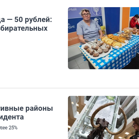
а — 50 рублей:
збирательных
тивные районы
идента
лее 25%