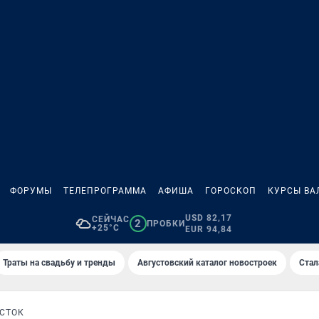
ФОРУМЫ
ТЕЛЕПРОГРАММА
АФИША
ГОРОСКОП
КУРСЫ ВА
USD 82,17
СЕЙЧАС
2
ПРОБКИ
+25°C
EUR 94,84
Траты на свадьбу и тренды
Августовский каталог новостроек
Стал
СТОК