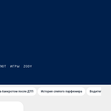
ЛЮТ
ИГРЫ
ZODY
а банкротом после ДТП
История слепого парфюмера
Водители пер