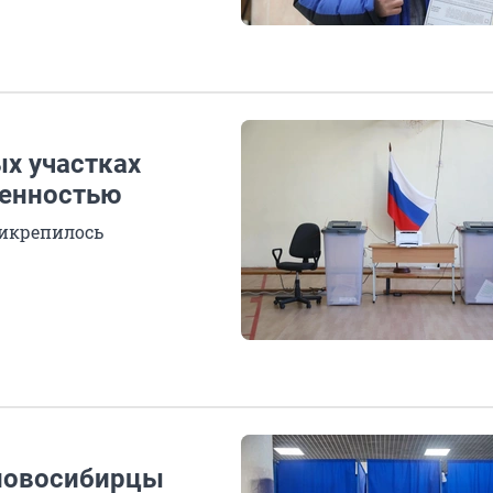
ых участках
венностью
рикрепилось
 новосибирцы