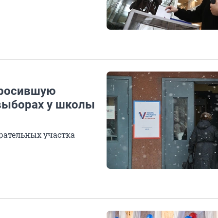
бросившую
 выборах у школы
рательных участка