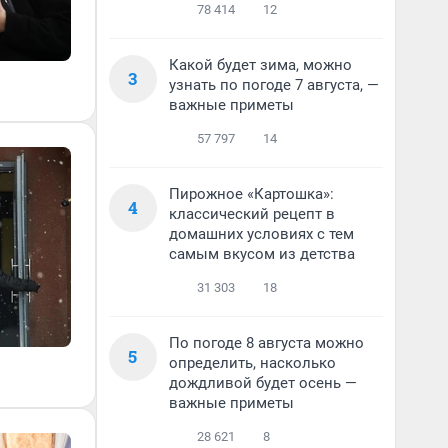
78 414
12
Какой будет зима, можно
3
узнать по погоде 7 августа, —
важные приметы
57 797
14
Пирожное «Картошка»:
4
классический рецепт в
домашних условиях с тем
самым вкусом из детства
31 303
18
По погоде 8 августа можно
5
определить, насколько
дождливой будет осень —
важные приметы
28 621
8