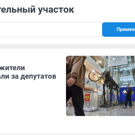
тельный участок
Примен
 жители
ли за депутатов