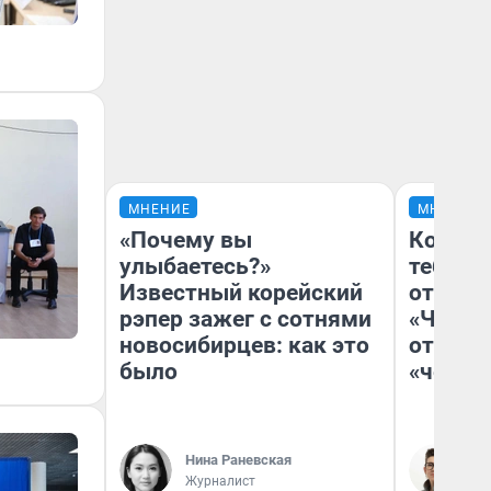
МНЕНИЕ
МНЕНИЕ
«Почему вы
Колобо
улыбаетесь?»
тебя бо
Известный корейский
отложи
рэпер зажег с сотнями
«Челов
новосибирцев: как это
отзыв 
было
«челов
Нина Раневская
На
Журналист