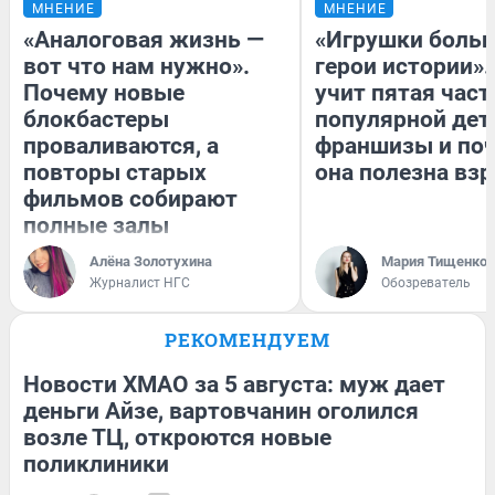
МНЕНИЕ
МНЕНИЕ
«Аналоговая жизнь —
«Игрушки больш
вот что нам нужно».
герои истории».
Почему новые
учит пятая част
блокбастеры
популярной дет
проваливаются, а
франшизы и по
повторы старых
она полезна вз
фильмов собирают
полные залы
Алёна Золотухина
Мария Тищенко
Журналист НГС
Обозреватель
РЕКОМЕНДУЕМ
Новости ХМАО за 5 августа: муж дает
деньги Айзе, вартовчанин оголился
возле ТЦ, откроются новые
поликлиники