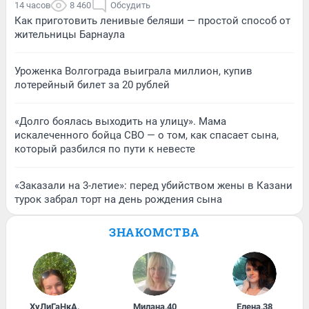
14 часов
8 460
Обсудить
Как приготовить ленивые беляши — простой способ от
жительницы Барнаула
Уроженка Волгограда выиграла миллион, купив
лотерейный билет за 20 рублей
«Долго боялась выходить на улицу». Мама
искалеченного бойца СВО — о том, как спасает сына,
который разбился по пути к невесте
«Заказали на 3-летие»: перед убийством жены в Казани
турок забрал торт на день рождения сына
ЗНАКОМСТВА
ХуЛиГаНкА
,
Милана
,
40
Елена
,
38