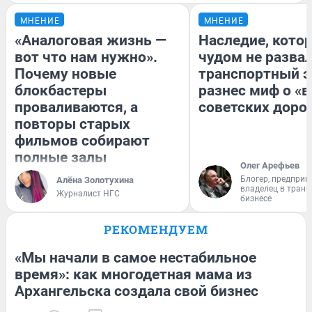
МНЕНИЕ
МНЕНИЕ
«Аналоговая жизнь —
Наследие, кото
вот что нам нужно».
чудом не разва
Почему новые
транспортный э
блокбастеры
разнес миф о «
проваливаются, а
советских доро
повторы старых
фильмов собирают
полные залы
Олег Арефьев
Блогер, предприн
Алёна Золотухина
владелец в тран
Журналист НГС
бизнесе
РЕКОМЕНДУЕМ
«Мы начали в самое нестабильное
время»: как многодетная мама из
Архангельска создала свой бизнес