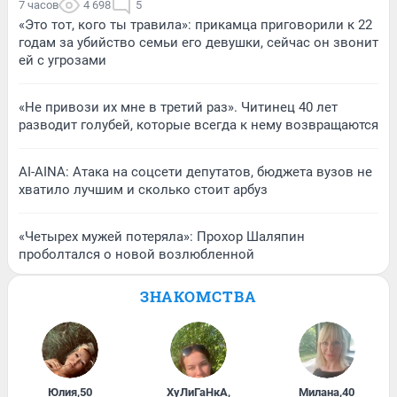
7 часов
4 698
5
«Это тот, кого ты травила»: прикамца приговорили к 22
годам за убийство семьи его девушки, сейчас он звонит
ей с угрозами
«Не привози их мне в третий раз». Читинец 40 лет
разводит голубей, которые всегда к нему возвращаются
AI-AINA: Атака на соцсети депутатов, бюджета вузов не
хватило лучшим и сколько стоит арбуз
«Четырех мужей потеряла»: Прохор Шаляпин
проболтался о новой возлюбленной
ЗНАКОМСТВА
Юлия
,
50
ХуЛиГаНкА
,
Милана
,
40