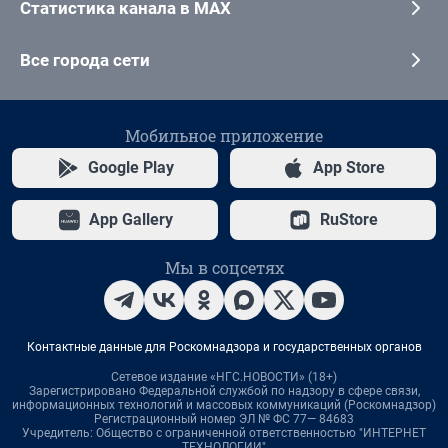
Статистика канала в MAX
Все города сети
Мобильное приложение
Google Play
App Store
App Gallery
RuStore
Мы в соцсетях
Контактные данные для Роскомнадзора и государственных органов
Сетевое издание «НГС.НОВОСТИ» (18+)
Зарегистрировано Федеральной службой по надзору в сфере связи,
информационных технологий и массовых коммуникаций (Роскомнадзор)
Регистрационный номер ЭЛ № ФС 77— 84683
Учредитель: Общество с ограниченной ответственностью "ИНТЕРНЕТ
ТЕХНОЛОГИИ"