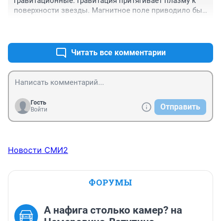
гравитационные. Гравитация притягивает плазму к 
поверхности звезды. Магнитное поле приводило бы 
к закручиванию потоков плазмы вокруг силовых 
+1
–0
линий в виде вихрей.
Читать все комментарии
Гость
Отправить
Войти
Новости СМИ2
ФОРУМЫ
А нафига столько камер? на