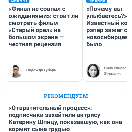
МНЕНИЕ
МНЕНИЕ
«Финал не совпал с
«Почему вы
ожиданиями»: стоит ли
улыбаетесь?»
смотреть фильм
Известный кор
«Старый орел» на
рэпер зажег с 
большом экране —
новосибирцев: 
честная рецензия
было
Нина Раневска
Надежда Губарь
Журналист
РЕКОМЕНДУЕМ
«Отвратительный процесс»:
подписчики захейтили актрису
Катерину Шпицу, показавшую, как она
кормит сына грудью