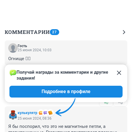
КОММЕНТАРИИ
27
Гость
25 июня 2024, 10:03
Огнище ❤️‍🔥
+0
–0
Получай награды за комментарии и другие 
задания!
Гость
25 июня 2024, 10:02
Подробнее в профиле
Не слезаю с телескопа
+0
–0
кулькулятр
25 июня 2024, 08:36
Я бы поспорил, что это не магнитные петли, а 