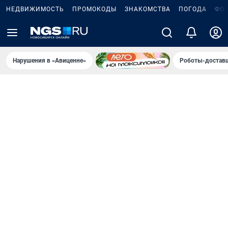
НЕДВИЖИМОСТЬ
ПРОМОКОДЫ
ЗНАКОМСТВА
ПОГОДА
ФО
Нарушения в «Авиценне»
Роботы-доставщ