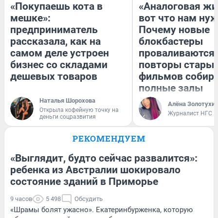
«Покупаешь кота в
«Аналоговая жи
мешке»:
вот что нам нуж
предприниматель
Почему новые
рассказала, как на
блокбастеры
самом деле устроен
проваливаются,
бизнес со складами
повторы стары
дешевых товаров
фильмов собир
полные залы
Наталья Шорохова
Алёна Золотухи
Открыла кофейную точку на
Журналист НГС
деньги соцразвития
РЕКОМЕНДУЕМ
«Выглядит, будто сейчас развалится»:
ребенка из Австралии шокировало
состояние зданий в Приморье
9 часов
5 498
Обсудить
«Шрамы болят ужасно». Екатеринбурженка, которую