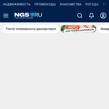
НЕДВИЖИМОСТЬ
ПРОМОКОДЫ
ЗНАКОМСТВА
ПОГОДА
ФО
Растет популярность дискаунтеров
Межд