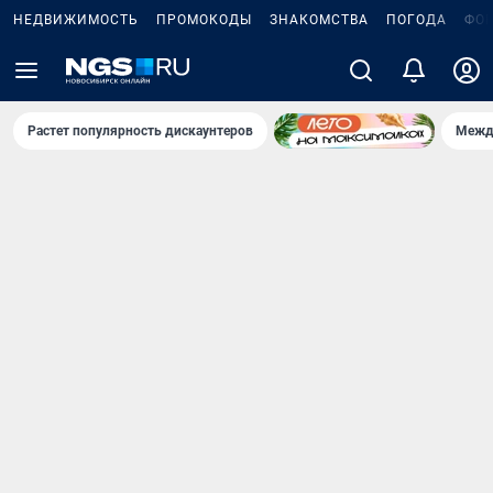
НЕДВИЖИМОСТЬ
ПРОМОКОДЫ
ЗНАКОМСТВА
ПОГОДА
ФО
Растет популярность дискаунтеров
Межд