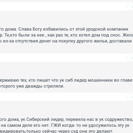
го дома. Слава Богу избавились от этой уродской компании 
 Те,кто были за нее , как раз те, кто хотел дом под снос. Жел
 из-за отсутствия денег на покупку другого жилья, доставали 
рживаю тех, кто пишет что ук сиб лидер мошенники во главе с
оторого уже дважды стреляли.
го дома, ук Сибирский лидер, перевела нас в ук содружество, 
 на самом деле его нет. ГЖИ когда- то не удосужилось эту ук 
идировать,только сейчас через суд они это делают.
