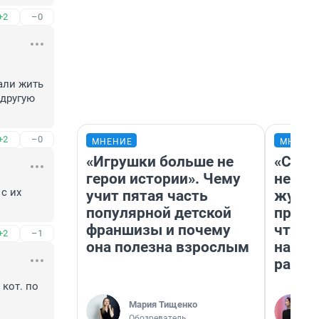
+2
–0
али жить 
другую 
+2
–0
МНЕНИЕ
МНЕНИ
«Игрушки больше не
«Сним
герои истории». Чему
немед
 их 
учит пятая часть
журна
популярной детской
пришл
франшизы и почему
чтобы
+2
–1
она полезна взрослым
на чт
ради 
кот. по 
Мария Тищенко
Обозреватель