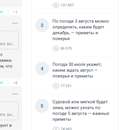
137 457
+1
–1
По погоде 3 августа можно
3
определить, каким будет
декабрь, — приметы и
поверья
Ну дорогой гость, вы не правы! Если деловые и порядочные люди в ТСЖ, это значительно лучше чем любая управляшка, кот через моргенальных помощников обычно приходят к власти! А лидер здорово подставил ГЖИ, кот. и так практически ничего не делает!, за исчезающими ук моглибы последить, с то на бумаге есть, а на деле нет! 🤔 А что дома по всему красному проспекту моложе, некоторым и более90 лет, а как некоторые хорошо отреставрированы, любо- дорого смотреть. Переезжайте в новый дом, кто мешает? А разрушать историю города вандализм!
86 575
с 
ажки. 
Погода 30 июля укажет,
, что 
4
каким ждать август —
поверья и приметы
+1
–0
77 231
Суровой или мягкой будет
5
зима, можно узнать по
погоде 5 августа — важные
Ну дорогой гость, вы не правы! Если деловые и порядочные люди в ТСЖ, это значительно лучше чем любая управляшка, кот через моргенальных помощников обычно приходят к власти! А лидер здорово подставил ГЖИ, кот. и так практически ничего не делает!, за исчезающими ук моглибы последить, с то на бумаге есть, а на деле нет! 🤔 А что дома по всему красному проспекту моложе, некоторым и более90 лет, а как некоторые хорошо отреставрированы, любо- дорого смотреть. Переезжайте в новый дом, кто мешает? А разрушать историю города вандализм!
приметы
уют в 
74 683