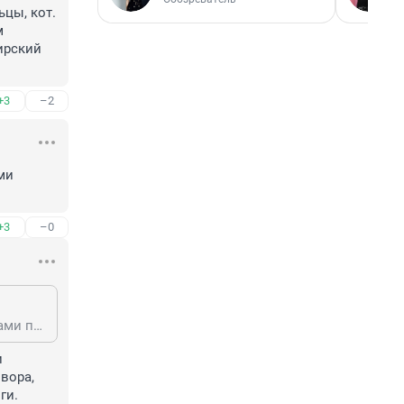
ы, кот. 
 
рский 
+3
–2
и 
+3
–0
Тихий центр лакомый кусочек для застройщиков, держитесь! Хватит свечками поганить наш город! И инфраструктура летит,и никакой красоты вокруг
 
ора, 
и. 