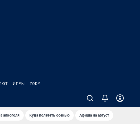
ЛЮТ
ИГРЫ
ZODY
з алкоголя
Куда полететь осенью
Афиша на август