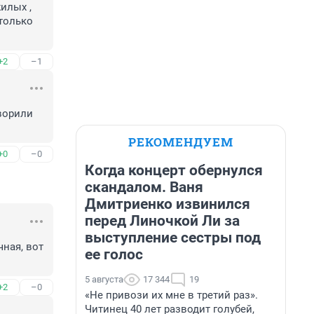
лых , 
только 
+2
–1
ворили 
РЕКОМЕНДУЕМ
+0
–0
Когда концерт обернулся
скандалом. Ваня
Дмитриенко извинился
перед Линочкой Ли за
выступление сестры под
ная, вот 
ее голос
5 августа
17 344
19
+2
–0
«Не привози их мне в третий раз».
Читинец 40 лет разводит голубей,