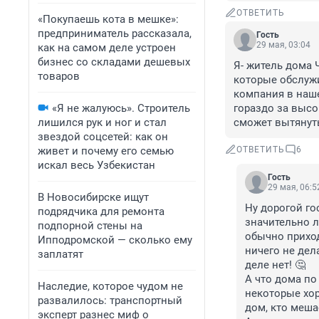
ОТВЕТИТЬ
«Покупаешь кота в мешке»:
предприниматель рассказала,
Гость
29 мая, 03:04
как на самом деле устроен
бизнес со складами дешевых
Я- житель дома 
товаров
которые обслужи
компания в наше
«Я не жалуюсь». Строитель
гораздо за высо
лишился рук и ног и стал
сможет вытянут
звездой соцсетей: как он
живет и почему его семью
ОТВЕТИТЬ
6
искал весь Узбекистан
Гость
29 мая, 06:5
В Новосибирске ищут
Ну дорогой го
подрядчика для ремонта
значительно л
подпорной стены на
обычно приход
Ипподромской — сколько ему
ничего не дела
заплатят
деле нет! 🤔

А что дома по
Наследие, которое чудом не
некоторые хор
развалилось: транспортный
дом, кто мешае
эксперт разнес миф о