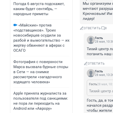
Мы организуем с
Погода 6 августа подскажет,
мечтают разруши
каким будет сентябрь, —
Крючковым! Им п
народные приметы
лидер!
«Майские» против
ОТВЕТИТЬ
8
«подставщиков». Троих
новосибирцев осудили за
Гость
разбой и вымогательство — их
28 мая, 10:3
жертву обвиняют в аферах с
Тихий центр л
ОСАГО
поганить наш 
Фотография с поверхности
ОТВЕТИТЬ
Марса вызвала бурные споры
в Сети — на снимке
Гость
28 мая, 13:2
рассмотрели «загадочного
ходящего человека»
Гость
28 мая, 10
Apple приняла журналиста за
пользователя под санкциями:
Гость, да, в 
не пора ли переходить на
начался раздр
Android или «Аврору»
чтобы жители 