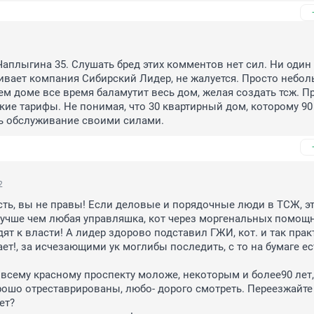
Чаплыгина 35. Слушать бред этих комментов нет сил. Ни один 
вает компания Сибирский Лидер, не жалуется. Просто небол
м доме все время баламутит весь дом, желая создать тсж. Пр
кие тарифы. Не понимая, что 30 квартирный дом, которому 90 л
ь обслуживание своими силами.
2
сть, вы не правы! Если деловые и порядочные люди в ТСЖ, эт
учше чем любая управляшка, кот через моргенальных помощн
ят к власти! А лидер здорово подставил ГЖИ, кот. и так прак
ет!, за исчезающими ук моглибы последить, с то на бумаге есть
 всему красному проспекту моложе, некоторым и более90 лет, 
ошо отреставрированы, любо- дорого смотреть. Переезжайте 
т?
