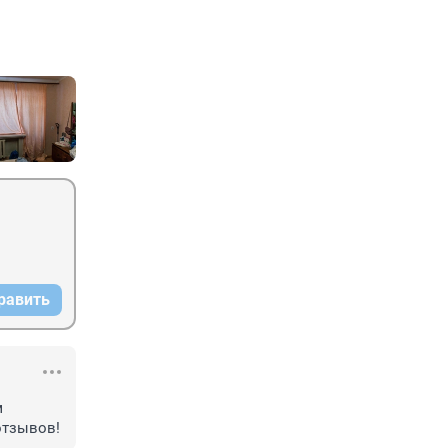
равить
 
отзывов!