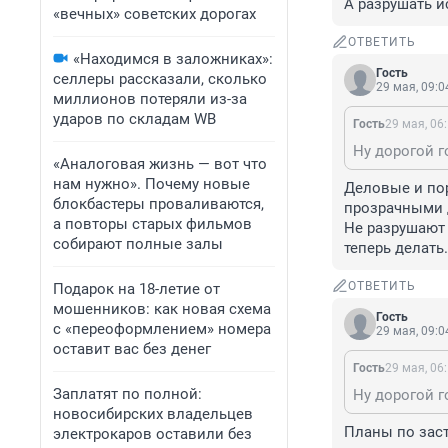
А разрушать и
«вечных» советских дорогах
ОТВЕТИТЬ
«Находимся в заложниках»:
Гость
селлеры рассказали, сколько
29 мая, 09:0
миллионов потеряли из-за
ударов по складам WB
Гость
29 мая, 06
«Аналоговая жизнь — вот что
нам нужно». Почему новые
Деловые и пор
блокбастеры проваливаются,
прозрачными д
а повторы старых фильмов
Не разрушают т
собирают полные залы
теперь делать
ОТВЕТИТЬ
Подарок на 18-летие от
мошенников: как новая схема
Гость
с «переоформлением» номера
29 мая, 09:0
оставит вас без денег
Гость
29 мая, 06
Заплатят по полной:
новосибирских владельцев
Планы по заст
электрокаров оставили без