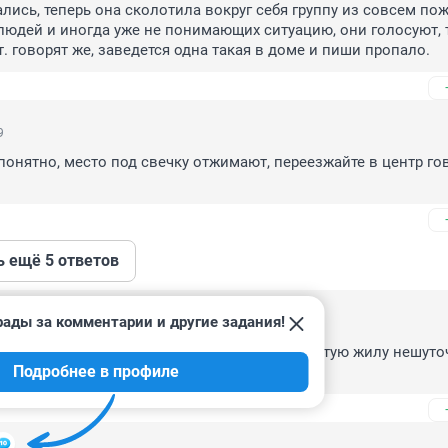
лись, теперь она сколотила вокруг себя группу из совсем пожи
 людей и иногда уже не понимающих ситуацию, они голосуют, 
т. говорят же, заведется одна такая в доме и пиши пропало.
9
 понятно, место под свечку отжимают, переезжайте в центр го
ь ещё 5 ответов
рады за комментарии и другие задания!
роблем по управлению МКД, а борьба за золотую жилу нешуточ
Подробнее в профиле