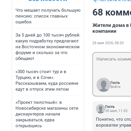
ПЕРЕЙТИ К ПУ
68 комм
Что мешает получать большую
пенсию: список главных
ошибок
Жители дома в 
компании
За 5 дней до 100 тысяч рублей:
какую подработку предлагают
26 мая 2026, 08:20
на Восточном экономическом
форуме и сколько за что
обещают
«300 тысяч стоит тур и в
Турцию, и в Сочи».
Рассказываем, куда россияне
Гость
Войти
едут в отпуск этим летом
«Проект пилотный»: в
Гость
Новосибирске магазины сети
30 мая, 11:33
дискаунтеров начали
Понятно, что сп
закрываться, едва
вороватве управ
открывшись