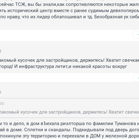
ейчас ТСЖ, вы бы знали,как сопротивляются некоторые жильц
ть исторический центр вместе с ранее судимым девелопером
о нраву, что их лидер облапошивал и тд. Безобразная ук сиби
0
акомый кусочек для застройщиков, держитесь! Хватит свечкам
город! И инфраструктура летит,и никакой красоты вокруг
6
:30
том то и дело, в дом вЪехала риэлторша по фамилии Туманова и
ай в доме. Сплетни и скандалы. Подкидывали под дверь догов
покинули эту территорию и переехали в ДОМ у железной дорог