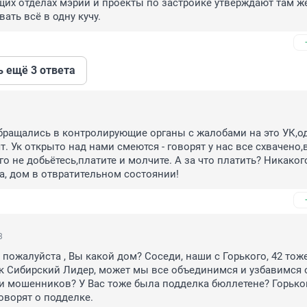
их отделах мэрии и проекты по застройке утверждают там же,
ать всё в одну кучу.
ь ещё 3 ответа
ращались в контролирующие органы с жалобами на это УК,од
. Ук открыто над нами смеются - говорят у нас все схвачено,в
о не добьётесь,платите и молчите. А за что платить? Никакого
, дом в отвратительном состоянии!
3
 пожалуйста , Вы какой дом? Соседи, наши с Горького, 42 тоже
к Сибирский Лидер, может мы все объединимся и узбавимся о
 мошенников? У Вас тоже была подделка бюллетене? Горьког
оворят о подделке.