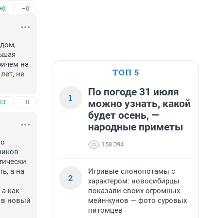
+0
–0
дом, 
ьшая 
ичем на 
ТОП 5
ет, не 
По погоде 31 июля
1
можно узнать, какой
+3
–0
будет осень, —
народные приметы
о 
158 094
иков 
тически 
Игривые слонопотамы с
, а на 
2
характером: новосибирцы
показали своих огромных
а как 
мейн-кунов — фото суровых
в новый 
питомцев