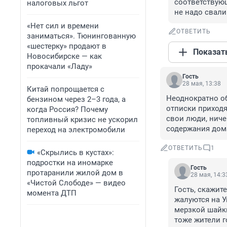
соответствующ
налоговых льгот
не надо свалив
«Нет сил и времени
ОТВЕТИТЬ
заниматься». Тюнингованную
«шестерку» продают в
Показат
Новосибирске — как
прокачали «Ладу»
Гость
28 мая, 13:38
Китай попрощается с
Неоднократно об
бензином через 2–3 года, а
отписки приходят
когда Россия? Почему
свои люди, ничег
топливный кризис не ускорил
содержания дома
переход на электромобили
ОТВЕТИТЬ
1
«Скрылись в кустах»:
подростки на иномарке
Гость
протаранили жилой дом в
28 мая, 14:3
«Чистой Слободе» — видео
Гость, скажите
момента ДТП
жалуются на У
мерзкой шайки
тоже жители г