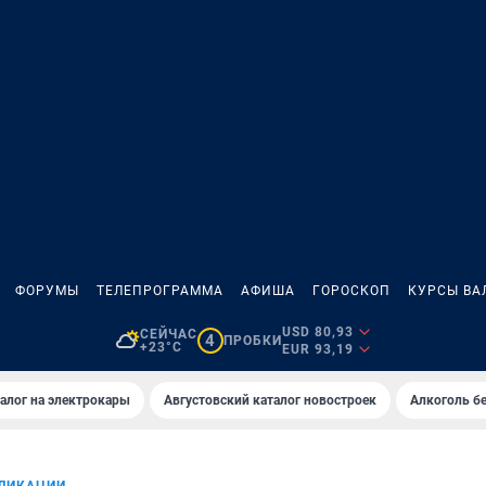
ФОРУМЫ
ТЕЛЕПРОГРАММА
АФИША
ГОРОСКОП
КУРСЫ ВА
USD 80,93
СЕЙЧАС
4
ПРОБКИ
+23°C
EUR 93,19
алог на электрокары
Августовский каталог новостроек
Алкоголь бе