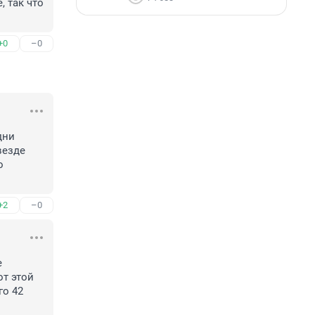
 так что 
+0
–0
ни 
езде 
 
+2
–0
 
т этой 
о 42 