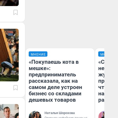
МНЕНИЕ
МНЕНИЕ
«Покупаешь кота в
«Сними
мешке»:
немедл
предприниматель
журнал
рассказала, как на
пришло
самом деле устроен
чтобы п
бизнес со складами
на что
дешевых товаров
ради н
Наталья Шорохова
Ан