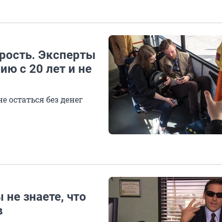
рость. Эксперты
ию с 20 лет и не
е остаться без денег
 не знаете, что
в