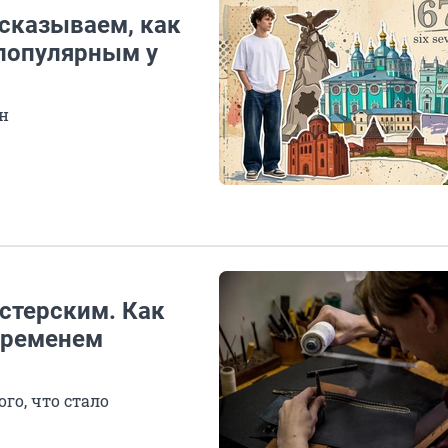
ссказываем, как
 популярным у
он
стерским. Как
временем
ого, что стало