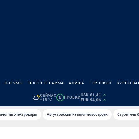
ФОРУМЫ
ТЕЛЕПРОГРАММА
АФИША
ГОРОСКОП
КУРСЫ ВА
USD 81,41
СЕЙЧАС
0
ПРОБКИ
+18°C
EUR 94,06
алог на электрокары
Августовский каталог новостроек
Строитель б