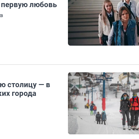
и первую любовь
ов
ю столицу — в
ких города