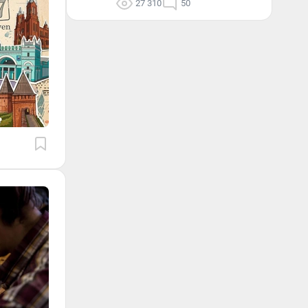
27 310
50