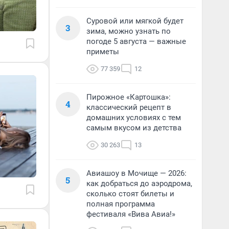
Суровой или мягкой будет
3
зима, можно узнать по
погоде 5 августа — важные
приметы
77 359
12
Пирожное «Картошка»:
4
классический рецепт в
домашних условиях с тем
самым вкусом из детства
30 263
13
Авиашоу в Мочище — 2026:
5
как добраться до аэродрома,
сколько стоят билеты и
полная программа
фестиваля «Вива Авиа!»