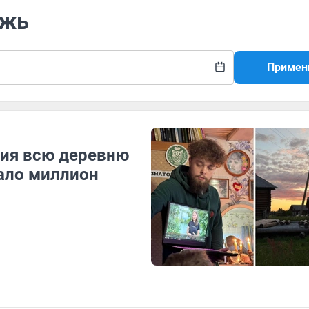
ежь
Примен
ния всю деревню
рало миллион