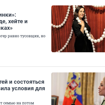
инки»:
е, хейте и
иках»
гер равно тусовщик, но
тей и состояться
вила условия для
ет семью на потом