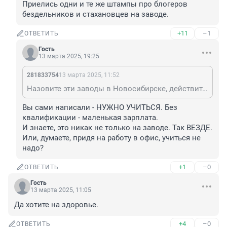
Приелись одни и те же штампы про блогеров 
бездельников и стахановцев на заводе.
+11
–1
ОТВЕТИТЬ
Гость
13 марта 2025, 19:25
281833754
13 марта 2025, 11:52
Назовите эти заводы в Новосибирске, действительно интересно. Нельзя так просто взять и пойти на завод. На квалифицированного рабочего нужно учится. Без квалификации - вредная тяжелая и та же маленькая зарплата. Приелись одни и те же штампы про блогеров бездельников и стахановцев на заводе.
Вы сами написали - НУЖНО УЧИТЬСЯ. Без 
квалификации - маленькая зарплата.

И знаете, это никак не только на заводе. Так ВЕЗДЕ.

Или, думаете, придя на работу в офис, учиться не 
надо?
+1
–0
ОТВЕТИТЬ
Гость
13 марта 2025, 11:05
Да хотите на здоровье.
+4
–0
ОТВЕТИТЬ