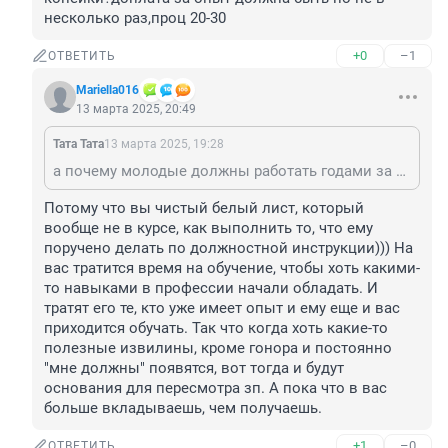
несколько раз,проц 20-30
+0
–1
ОТВЕТИТЬ
Mariella016
13 марта 2025, 20:49
Тата Тата
13 марта 2025, 19:28
а почему молодые должны работать годами за копейки?доплата за опыт должна быть но не в несколько раз,проц 20-30
Потому что вы чистый белый лист, который 
вообще не в курсе, как выполнить то, что ему 
поручено делать по должностной инструкции))) На 
вас тратится время на обучение, чтобы хоть какими-
то навыками в профессии начали обладать. И 
тратят его те, кто уже имеет опыт и ему еще и вас 
приходится обучать. Так что когда хоть какие-то 
полезные извилины, кроме гонора и постоянно 
"мне должны" появятся, вот тогда и будут 
основания для пересмотра зп. А пока что в вас 
больше вкладываешь, чем получаешь.
+1
–0
ОТВЕТИТЬ