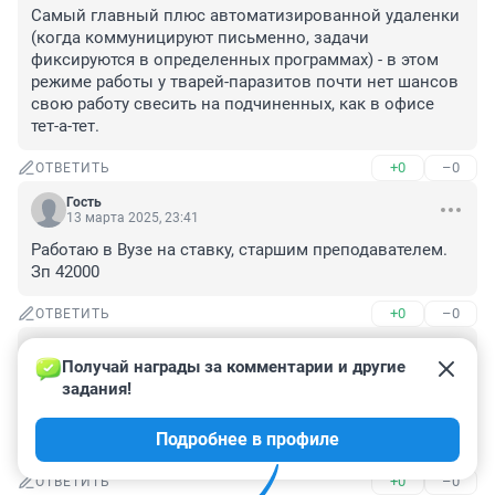
Самый главный плюс автоматизированной удаленки 
(когда коммуницируют письменно, задачи 
фиксируются в определенных программах) - в этом 
режиме работы у тварей-паразитов почти нет шансов 
свою работу свесить на подчиненных, как в офисе 
тет-а-тет.
+0
–0
ОТВЕТИТЬ
Гость
13 марта 2025, 23:41
Работаю в Вузе на ставку, старшим преподавателем. 
Зп 42000
+0
–0
ОТВЕТИТЬ
Гость
13 марта 2025, 18:36
Получай награды за комментарии и другие 
задания!
Зона отдыха... на работе...

В обеденный перерыв, что ли? Или на те 10 минут в 
Подробнее в профиле
час, которыми пользуются разве что курильщики?
+0
–0
ОТВЕТИТЬ