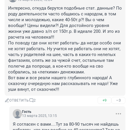
Интересно, откуда берутся подобные стат. данные? По 
роду деятельности часто общаюсь с народом, в том 
числе и молодежью, какие 40-50т.р?! Вы о чем 
вообще? Цены видели?! Для достойного уровня 
жизни уже давно з/п от 150т.р. В идеале 200. И это из 
расчета на человека!!!

По поводу где они хотят работать- да негде особо они 
не хотят работать. Ну учится не работать они не хотят, 
часть у родителей на шее, часть в каких-то нелепых 
фантазиях, опять же за чужой счет, остальные там 
полегче да попроще, а кое-кто вообще на сво 
собрались, за «легкими» денежками. 

Вот вам и все реали нашего глубинного народа! А 
сказочку очередную нам рассказывать не надо! Уже 
уши вянут, от сказочек!!!
+9
–3
ОТВЕТИТЬ
2
Гость
13 марта 2025, 13:15
Я согласен с вами....Тут за 80-90 тысяч не найдешь 