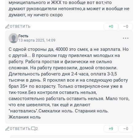
муниципального и ЖКХ то вообще вот вот,что 
думают руководители непонятно,а может и вообще не 
думают, ну ничего скоро
+0
–0
ОТВЕТИТЬ
Гость
13 марта 2025, 14:09
С одной стороны да, 40000 это смех, а не зарплата. Но 
с другой... В прошлом году привлекал молодых на 
работу. Работа простая и физически не сильно 
сложная. На работу привозили, домой отвозили. 
Длительность рабочего дня 2-4 часа, оплата 3-3,5 
тысячи в день. Я проклял все и на следующую работу 
брал 35+ по возрасту. Только отвернулся-они уже в 
тик-токе.Без контроля оставить нельзя, 
самостоятельно работать оставить нельзя. Мало того, 
что еле шевелятся, так ещё и делают 
"наотвались".Смекалки ноль. Старания ноль. 
Желания ноль
+9
–0
ОТВЕТИТЬ
2