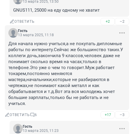
13 марта 2025, 13:50
GNUS111, 25000 на еду одному не хватит
+2
–2
ОТВЕТИТЬ
Гость
13 марта 2025, 11:18
Для начала нужно учиться,а не покупать дипломные 
работы по интернету.Сейчас же большинство таких.У 
коллеги дочь,закончила 9 классов,человек даже не 
понимает сколько время на часах,только в 
телефоне.Это уже о чем то говорит.Муж работает 
токарем,постоянно меняются 
мастера,начальники,которые не разбираются в 
чертежах,не понимают какой металл и как 
обрабатывается и т.д.Вот эта вся молодежь хочет 
большие зарплаты,только бы не работать и не 
учиться.
+17
–3
ОТВЕТИТЬ
6
Гость
13 марта 2025, 11:23