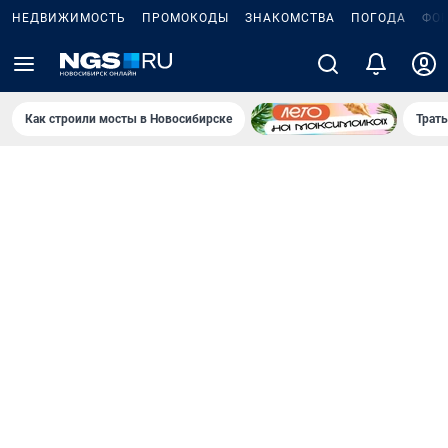
НЕДВИЖИМОСТЬ
ПРОМОКОДЫ
ЗНАКОМСТВА
ПОГОДА
ФО
Как строили мосты в Новосибирске
Траты