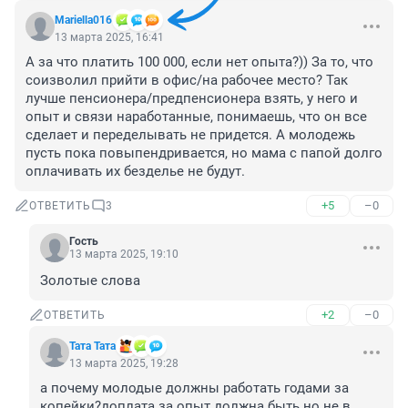
Mariella016
13 марта 2025, 16:41
А за что платить 100 000, если нет опыта?)) За то, что 
соизволил прийти в офис/на рабочее место? Так 
лучше пенсионера/предпенсионера взять, у него и 
опыт и связи наработанные, понимаешь, что он все 
сделает и переделывать не придется. А молодежь 
пусть пока повыпендривается, но мама с папой долго 
оплачивать их безделье не будут.
+5
–0
ОТВЕТИТЬ
3
Гость
13 марта 2025, 19:10
Золотые слова
+2
–0
ОТВЕТИТЬ
Тата Тата
13 марта 2025, 19:28
а почему молодые должны работать годами за 
копейки?доплата за опыт должна быть но не в 