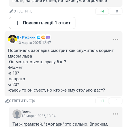
Гость, на фоне их цен, не такие уж и огромные
+4
–0
ОТВЕТИТЬ
Показать ещё 1 ответ
Я - Русский
13 марта 2025, 12:47
Посетиель заопарка смотрит как служитель кормит 
мясом льва 	

-Он может съесть сразу 5 кг?

-Может

-а 10?

-запрсто

-а 20?

-съесь то он съест, но кто же ему столько даст?
+1
–1
ОТВЕТИТЬ
4
Гость
13 марта 2025, 13:04
Ты ж грамотей, "зАопарк" это сильно. Впрочем, 