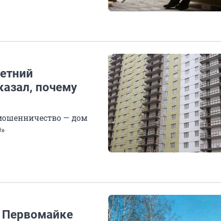
летний
казал, почему
мошенничество — дом
»
а Первомайке