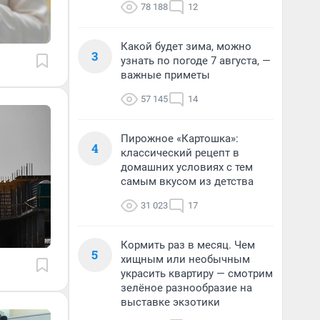
78 188
12
Какой будет зима, можно
3
узнать по погоде 7 августа, —
важные приметы
57 145
14
Пирожное «Картошка»:
4
классический рецепт в
домашних условиях с тем
самым вкусом из детства
31 023
17
Кормить раз в месяц. Чем
5
хищным или необычным
украсить квартиру — смотрим
зелёное разнообразие на
выставке экзотики