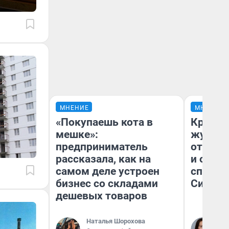
МНЕНИЕ
МНЕНИЕ
«Покупаешь кота в
Красно
мешке»:
журнал
предприниматель
отпуск
рассказала, как на
и объя
самом деле устроен
споре 
бизнес со складами
Сибири
дешевых товаров
Наталья Шорохова
Та