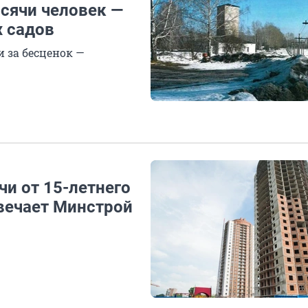
сячи человек —
х садов
 за бесценок —
и от 15-летнего
вечает Минстрой