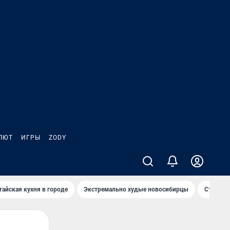
ЛЮТ
ИГРЫ
ZODY
тайская кухня в городе
Экстремально худые новосибирцы
Старт те