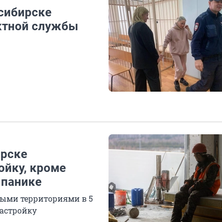
осибирске
ктной службы
ирске
ойку, кроме
 панике
ными территориями в 5
застройку