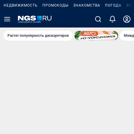
НЕДВИЖИМОСТЬ
ПРОМОКОДЫ
ЗНАКОМСТВА
ПОГОДА
ФО
Растет популярность дискаунтеров
Межд