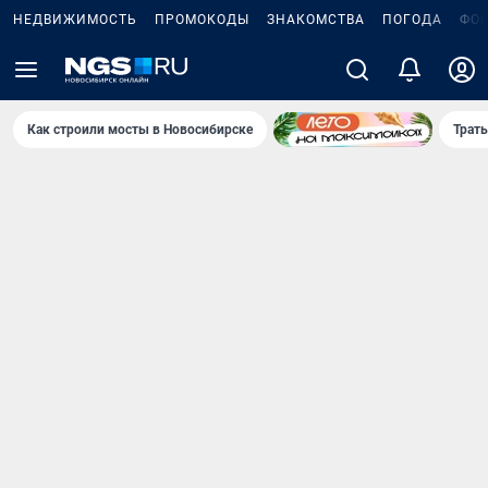
НЕДВИЖИМОСТЬ
ПРОМОКОДЫ
ЗНАКОМСТВА
ПОГОДА
ФО
Как строили мосты в Новосибирске
Траты