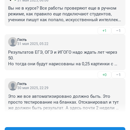
31 мая 2025, 06:06
Вы не в курсе? Все работы проверяют еще в ручном 
режиме, как правило еще подключают студентов, 
ученики пишут как попало, искусственный интеллект 
даже не может разобрать, эти слова светятся там как 
+1
–1
нераспознанные, поэтому, человек должен 
просмотреть : например пишут- Крымское хаМство , 
Гость
где больше похоже на М, чем на Н. и человек 
31 мая 2025, 05:22
исправляет это на правильное слово, если правда 
Результатов ЕГЭ, ОГЭ и ИГОГО надо ждать лет через 
непонятно и нет явной ошибки.
50.

Но тогда они будут нарисованы на 0,25 картинки с 
помощью ИИ (искусственного интеллекта).
+0
–1
Гость
30 мая 2025, 22:29
Это же все автоматизировано должно быть. Это 
просто тестирование на бланках. Отсканировал и тут 
же должен быть результат. А здесь почти 2 недели 
что то делают с бланками. Зато во время выборов 
+0
–1
все за ночь считают