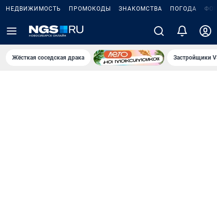
НЕДВИЖИМОСТЬ
ПРОМОКОДЫ
ЗНАКОМСТВА
ПОГОДА
ФО
Жёсткая соседская драка
Застройщики V