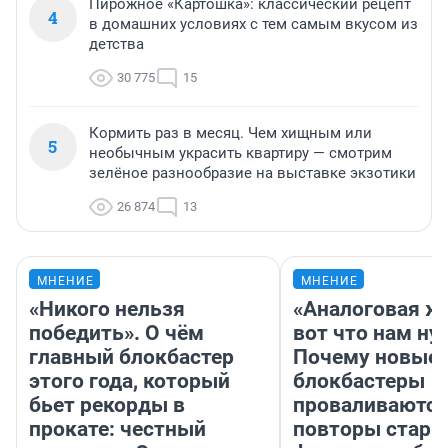
Пирожное «Картошка»: классический рецепт
4
в домашних условиях с тем самым вкусом из
детства
30 775
15
Кормить раз в месяц. Чем хищным или
5
необычным украсить квартиру — смотрим
зелёное разнообразие на выставке экзотики
26 874
13
МНЕНИЕ
МНЕНИЕ
«Никого нельзя
«Аналоговая ж
победить». О чём
вот что нам ну
главный блокбастер
Почему новые
этого года, который
блокбастеры
бьет рекорды в
проваливаются,
прокате: честный
повторы стары