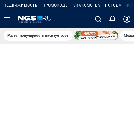
НЕДВИЖИМОСТЬ
ПРОМОКОДЫ
ЗНАКОМСТВА
ПОГОДА
ФО
Растет популярность дискаунтеров
Межд