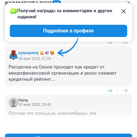
КОММЕНТАРИИ
18
Получай награды за комментарии и другие 
задания!
Гость
30 мая 2025, 21:54
Подробнее в профиле
У меня 931 рейтинг.
+0
–0
кулькулятр
30 мая 2025, 21:35
Рассрочка на Озоне проходит как кредит от 
микрофинансовой организации и резко снижает 
кредитный рейтинг.

Банки рассылают рекламу с предложением 
+0
–0
кредитных карт. Но, если вы откликнитесь, а банк 
карту не одобрит, ваш рейтинг опустится.
Гость
30 мая 2025, 20:48
Потому что тупыыые, новосибирцы эти.
+1
–1