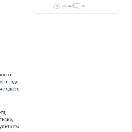
26 842
13
нес с
го года,
ие сдать
ии,
ьске,
зультаты