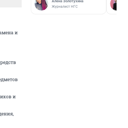
Алёна Золотухина
Журналист НГС
замена и
средств
едметов
иков и
дения,