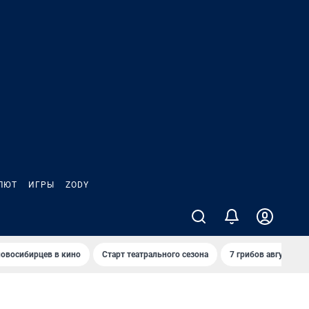
ЛЮТ
ИГРЫ
ZODY
овосибирцев в кино
Старт театрального сезона
7 грибов августа