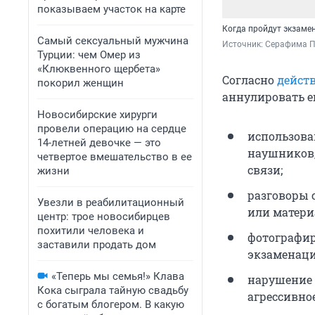
показываем участок на карте
Когда пройдут экзаме
Самый сексуальный мужчина
Источник: 
Серафима П
Турции: чем Омер из
«Клюквенного щербета»
Согласно
дейст
покорил женщин
аннулировать е
Новосибирские хирурги
провели операцию на сердце
использова
14-летней девочке — это
наушников,
четвертое вмешательство в ее
связи;
жизни
разговоры 
Увезли в реабилитационный
или матери
центр: трое новосибирцев
похитили человека и
фотографир
заставили продать дом
экзаменаци
«Теперь мы семья!» Клава
нарушение 
Кока сыграла тайную свадьбу
агрессивно
с богатым блогером. В какую