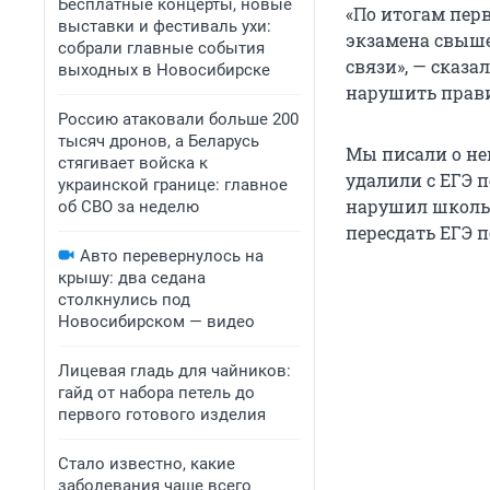
Бесплатные концерты, новые
«По итогам перв
выставки и фестиваль ухи:
экзамена свыше 
собрали главные события
связи», — сказа
выходных в Новосибирске
нарушить прави
Россию атаковали больше 200
тысяч дронов, а Беларусь
Мы писали о не
стягивает войска к
удалили с ЕГЭ 
украинской границе: главное
нарушил школьн
об СВО за неделю
пересдать ЕГЭ 
Авто перевернулось на
крышу: два седана
столкнулись под
Новосибирском — видео
Лицевая гладь для чайников:
гайд от набора петель до
первого готового изделия
Стало известно, какие
заболевания чаще всего