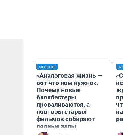
МНЕНИЕ
МНЕНИ
«Аналоговая жизнь —
«Сним
вот что нам нужно».
немед
Почему новые
журна
блокбастеры
пришл
проваливаются, а
чтобы
повторы старых
на чт
фильмов собирают
ради 
полные залы