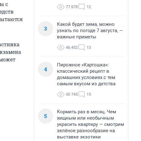
ы с
77 878
12
едств
 пытаются
Какой будет зима, можно
3
узнать по погоде 7 августа, —
важные приметы
астника
46 452
13
экзамена
сможет
Пирожное «Картошка»:
4
классический рецепт в
домашних условиях с тем
самым вкусом из детства
30 745
15
Кормить раз в месяц. Чем
5
хищным или необычным
украсить квартиру — смотрим
зелёное разнообразие на
выставке экзотики