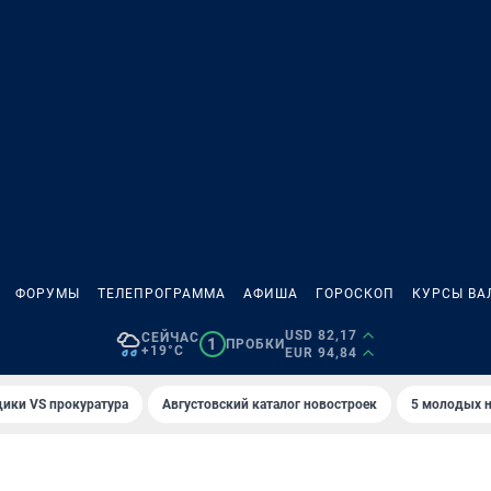
ФОРУМЫ
ТЕЛЕПРОГРАММА
АФИША
ГОРОСКОП
КУРСЫ ВА
USD 82,17
СЕЙЧАС
1
ПРОБКИ
+19°C
EUR 94,84
ики VS прокуратура
Августовский каталог новостроек
5 молодых н