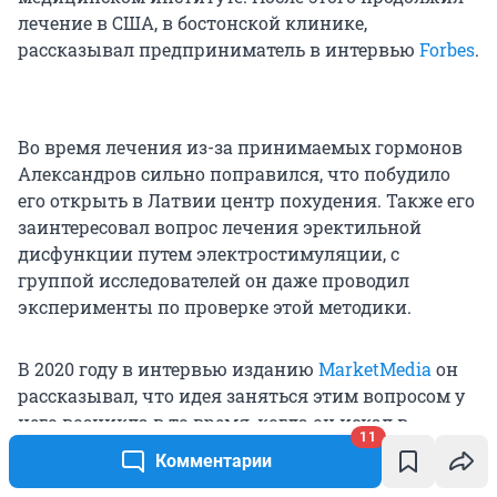
лечение в США, в бостонской клинике,
рассказывал предприниматель в интервью
Forbes
.
Во время лечения из-за принимаемых гормонов
Александров сильно поправился, что побудило
его открыть в Латвии центр похудения. Также его
заинтересовал вопрос лечения эректильной
дисфункции путем электростимуляции, с
группой исследователей он даже проводил
эксперименты по проверке этой методики.
В 2020 году в интервью изданию
MarketMedia
он
рассказывал, что идея заняться этим вопросом у
него возникла в то время, когда он искал в
11
Латвии участок для центра похудения. Один из
Комментарии
собственников рассказал ему, что из-за лишнего