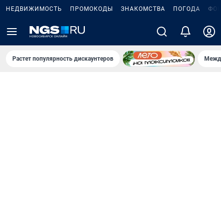
НЕДВИЖИМОСТЬ
ПРОМОКОДЫ
ЗНАКОМСТВА
ПОГОДА
ФО
Растет популярность дискаунтеров
Межд