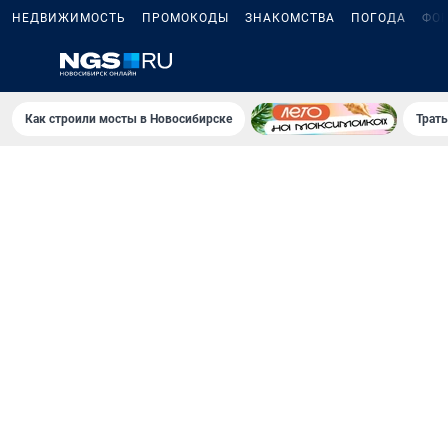
НЕДВИЖИМОСТЬ
ПРОМОКОДЫ
ЗНАКОМСТВА
ПОГОДА
ФО
Как строили мосты в Новосибирске
Траты