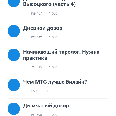
Высоцкого (часть 4)
159 467
1 000
Дневной дозор
123 442
1 000
Начинающий таролог. Нужна
практика
524 015
1 000
Чем МТС лучше Билайн?
7 593
33
Дымчатый дозор
191 695
1 000