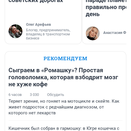
советских дорогах
параде планет 
правильно про
день
Олег Арефьев
Блогер, предприниматель,
Анастасия Фил
владелец в транспортном
бизнесе
РЕКОМЕНДУЕМ
Сыграем в «Ромашку»? Простая
головоломка, которая взбодрит мозг
не хуже кофе
6 часов
3 030
Обсудить
Теряет зрение, но гоняет на мотоцикле и скейте. Как
живет подросток с редчайшим диагнозом, от
которого нет лекарств
Кишечник был собран в гармошку: в Югре кошечка с