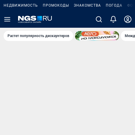
НЕДВИЖИМОСТЬ
ПРОМОКОДЫ
ЗНАКОМСТВА
ПОГОДА
ФО
Растет популярность дискаунтеров
Межд