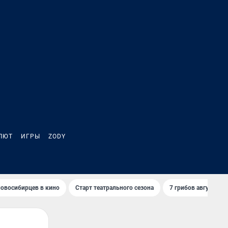
ЛЮТ
ИГРЫ
ZODY
овосибирцев в кино
Старт театрального сезона
7 грибов августа