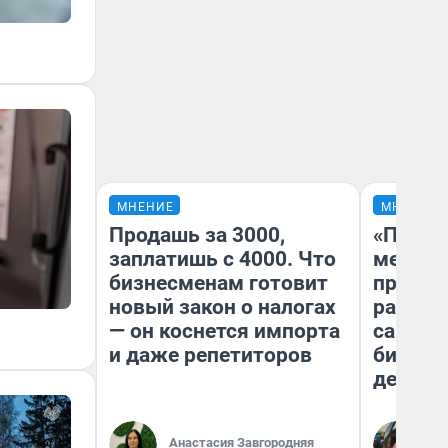
МНЕНИЕ
МНЕНИЕ
Продашь за 3000,
«Покуп
заплатишь с 4000. Что
мешке»
бизнесменам готовит
предпр
новый закон о налогах
рассказ
— он коснется импорта
самом 
и даже репетиторов
бизнес
дешевы
На
Анастасия Завгородняя