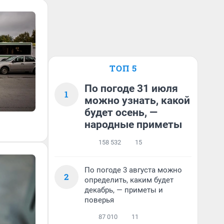
ТОП 5
По погоде 31 июля
1
можно узнать, какой
будет осень, —
народные приметы
158 532
15
По погоде 3 августа можно
2
определить, каким будет
декабрь, — приметы и
поверья
87 010
11