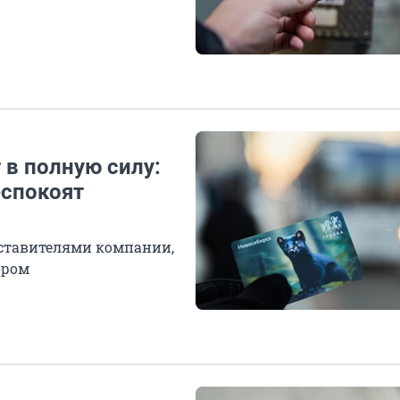
 в полную силу:
еспокоят
дставителями компании,
ором