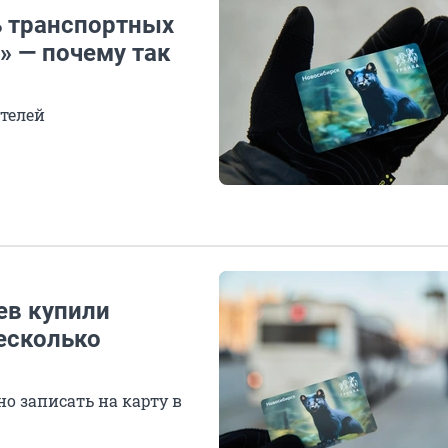
ь транспортных
» — почему так
телей
ев купили
несколько
о записать на карту в