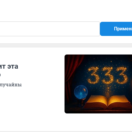
Примен
ит эта
р
случайны