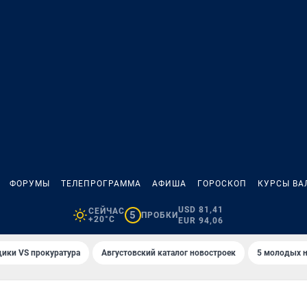
ФОРУМЫ
ТЕЛЕПРОГРАММА
АФИША
ГОРОСКОП
КУРСЫ ВА
USD 81,41
СЕЙЧАС
5
ПРОБКИ
+20°C
EUR 94,06
ики VS прокуратура
Августовский каталог новостроек
5 молодых н