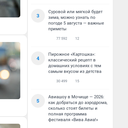
Суровой или мягкой будет
3
зима, можно узнать по
погоде 5 августа — важные
приметы
77 592
12
Пирожное «Картошка»:
4
классический рецепт в
домашних условиях с тем
самым вкусом из детства
30 499
15
Авиашоу в Мочище — 2026:
5
как добраться до аэродрома,
сколько стоят билеты и
полная программа
фестиваля «Вива Авиа!»