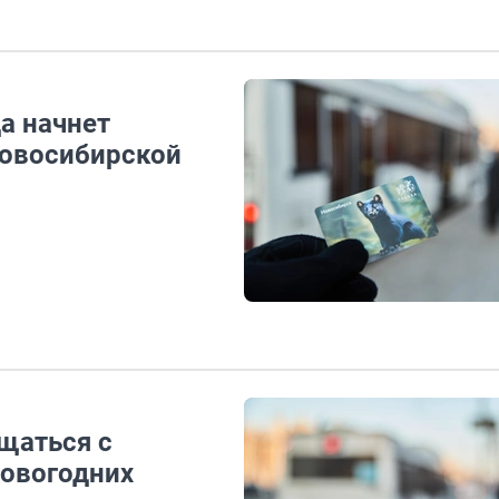
а начнет
Новосибирской
щаться с
новогодних