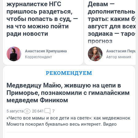
журналистке НГС
Девам —
пришлось раздеться,
дополнительны
чтобы попасть в суд, —
траты: каким б
на что можно пойти
август для всех
ради новости
зодиака — таро-
прогноз
Анастасия Хрипушина
Анастасия Перш
Корреспондент
Автор мнения
РЕКОМЕНДУЕМ
Медведицу Майю, жившую на цепи в
Приморье, познакомили с гималайским
медведем Фиником
5 августа
20 641
7
«Чисто все мамы и все дети на свете»: как медвежонок
Момота покорил буквально весь интернет. Видео