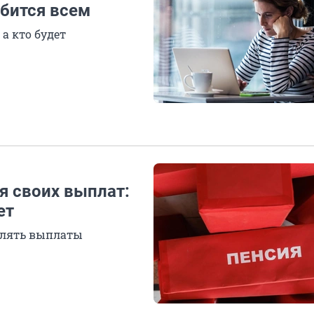
обится всем
 а кто будет
 своих выплат:
ет
слять выплаты