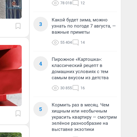
78 018
12
Какой будет зима, можно
3
узнать по погоде 7 августа, —
важные приметы
55 404
14
Пирожное «Картошка»:
4
классический рецепт в
домашних условиях с тем
самым вкусом из детства
30 855
16
Кормить раз в месяц. Чем
5
хищным или необычным
украсить квартиру — смотрим
зелёное разнообразие на
выставке экзотики