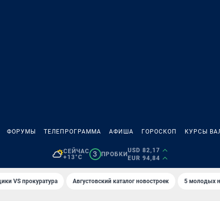
ФОРУМЫ
ТЕЛЕПРОГРАММА
АФИША
ГОРОСКОП
КУРСЫ ВА
USD 82,17
СЕЙЧАС
3
ПРОБКИ
+13°C
EUR 94,84
ики VS прокуратура
Августовский каталог новостроек
5 молодых н