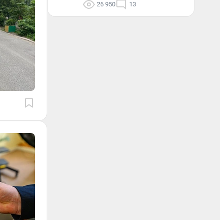
26 950
13