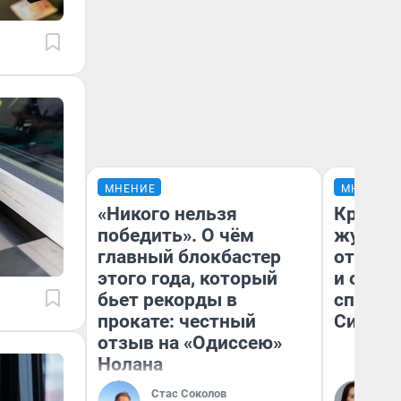
МНЕНИЕ
МНЕНИЕ
«Никого нельзя
Красно
победить». О чём
журнал
главный блокбастер
отпуск
этого года, который
и объя
бьет рекорды в
споре 
прокате: честный
Сибири
отзыв на «Одиссею»
Нолана
Стас Соколов
Та