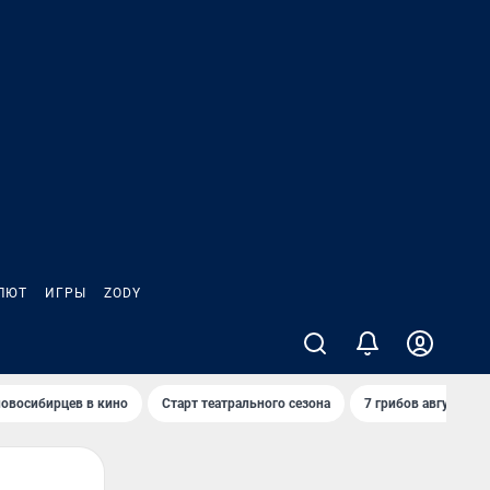
ЛЮТ
ИГРЫ
ZODY
овосибирцев в кино
Старт театрального сезона
7 грибов августа