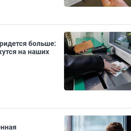
придется больше:
жутся на наших
енная