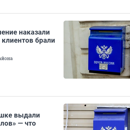
ление наказали
с клиентов брали
айона
ушке выдали
лов» — что