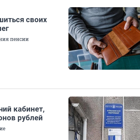
шиться своих
нег
ения пенсии
чий кабинет,
онов рублей
ие