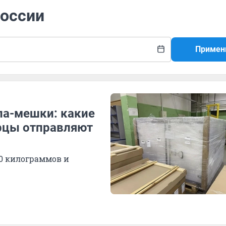
России
Примен
ла-мешки: какие
рцы отправляют
0 килограммов и