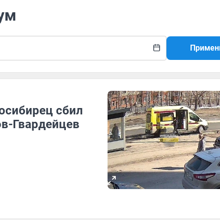
ум
Примен
восибирец сбил
ов-Гвардейцев