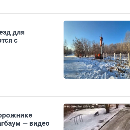
езд для
тся с
дорожнике
агбаум — видео