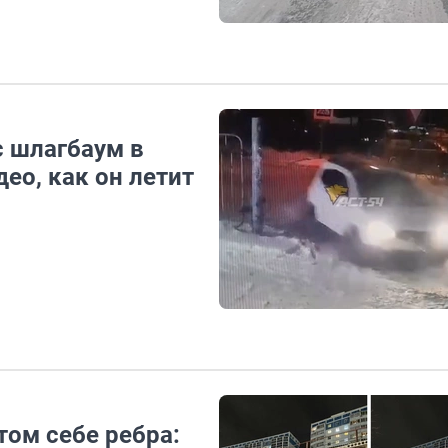
с шлагбаум в
ео, как он летит
том себе ребра: