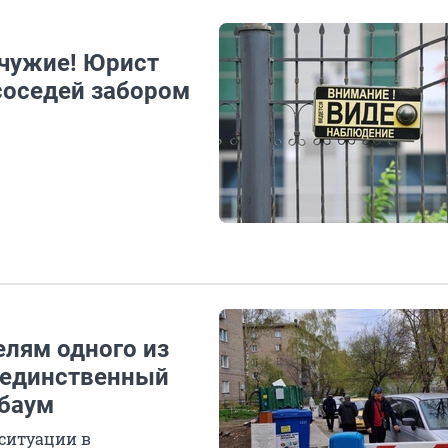
 чужие! Юрист
 соседей забором
елям одного из
 единственный
гбаум
ситуации в