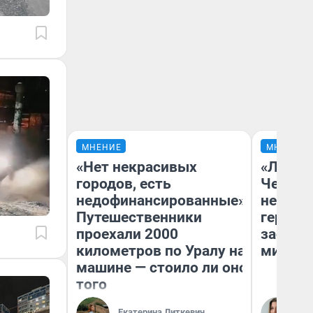
МНЕНИЕ
МНЕНИЕ
«Нет некрасивых
«Люди 
городов, есть
Чем пр
недофинансированные».
непоня
Путешественники
герои 
проехали 2000
застря
километров по Уралу на
мистич
машине — стоило ли оно
того
Ли
Екатерина Литкевич