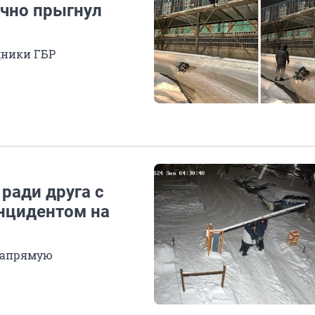
чно прыгнул
дники ГБР
ради друга с
инцидентом на
напрямую