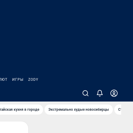
ЛЮТ
ИГРЫ
ZODY
тайская кухня в городе
Экстремально худые новосибирцы
Старт те