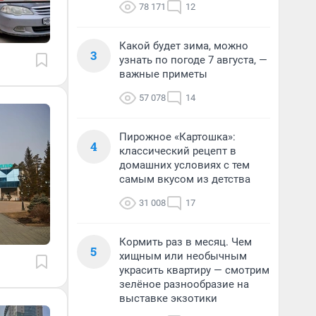
78 171
12
Какой будет зима, можно
3
узнать по погоде 7 августа, —
важные приметы
57 078
14
Пирожное «Картошка»:
4
классический рецепт в
домашних условиях с тем
самым вкусом из детства
31 008
17
Кормить раз в месяц. Чем
5
хищным или необычным
украсить квартиру — смотрим
зелёное разнообразие на
выставке экзотики