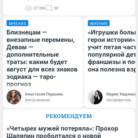
27 280
50
МНЕНИЕ
МНЕНИЕ
Близнецам —
«Игрушки больш
внезапные перемены,
герои истории».
Девам —
учит пятая част
дополнительные
популярной дет
траты: каким будет
франшизы и по
август для всех знаков
она полезна вз
зодиака — таро-
прогноз
Анастасия Першина
Мария Тищенко
Автор мнения
Обозреватель
РЕКОМЕНДУЕМ
«Четырех мужей потеряла»: Прохор
Шаляпин проболтался о новой