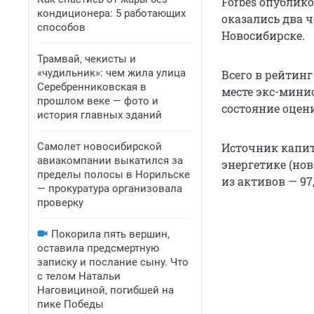
Forbes опублик
кондиционера: 5 работающих
оказались два 
способов
Новосибирске.
Трамвай, чекисты и
«чудильник»: чем жила улица
Всего в рейтин
Серебренниковская в
месте экс-мини
прошлом веке — фото и
состояние оцени
история главных зданий
Самолет новосибирской
Источник капит
авиакомпании выкатился за
энергетике (нов
пределы полосы в Норильске
из активов — 97
— прокуратура организовала
проверку
Покорила пять вершин,
оставила предсмертную
записку и послание сыну. Что
с телом Натальи
Наговициной, погибшей на
пике Победы