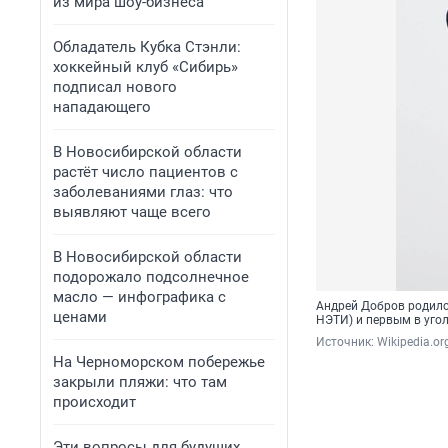
из мира шоу-бизнеса
Обладатель Кубка Стэнли:
хоккейный клуб «Сибирь»
подписал нового
нападающего
В Новосибирской области
растёт число пациентов с
заболеваниями глаз: что
выявляют чаще всего
В Новосибирской области
подорожало подсолнечное
масло — инфографика с
Андрей Добров родилс
ценами
НЭТИ) и первым в уго
Источник: 
Wikipedia.or
На Черноморском побережье
закрыли пляжи: что там
происходит
Эти вопросы для будущих