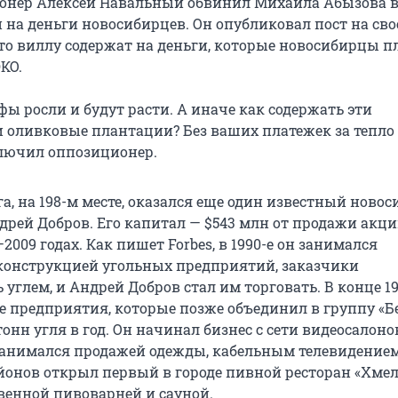
онер Алексей Навальный обвинил Михаила Абызова в
на деньги новосибирцев. Он опубликовал пост на свое
что виллу содержат на деньги, которые новосибирцы п
КО.
ы росли и будут расти. А иначе как содержать эти
 оливковые плантации? Без ваших платежек за тепло 
ключил оппозиционер.
а, на 198-м месте, оказался еще один известный ново
дрей Добров. Его капитал — $543 млн от продажи акц
–2009 годах. Как пишет Forbes, в 1990-е он занимался
конструкцией угольных предприятий, заказчики
углем, и Андрей Добров стал им торговать. В конце 19
е предприятия, которые позже объединил в группу «Бе
онн угля в год. Он начинал бизнес с сети видеосалоно
занимался продажей одежды, кабельным телевидением
йонов открыл первый в городе пивной ресторан «Хме
твенной пивоварней и сауной.