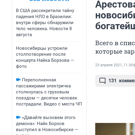
Арестов
В США рассекретили тайну
новосиб
падения НЛО в Бразилии:
внутри сферы обнаружили
богатей
тело человека. Новости 8
августа
Всего в спи
Новосибирцы устроили
которые за
столпотворение после
концерта Найка Борзова —
23 апреля 2021, 11:30
фото
Переполненная
131
комме
пассажирами электричка
столкнулась с грузовым
поездом — десятки человек
пострадали. Видео с места ЧП
«Давайте вызовем этого
демона»: Найк Борзов
выступил в Новосибирске —