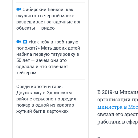
Сибирский Бэнкси: как
скульптор в черной маске
развешивает загадочные арт-
объекты — видео
«Как тебя в гроб такую
положат?» Мать двоих детей
набила первую татуировку в
50 лет — зачем она это
сделала и что отвечает
хейтерам
Среди копоти и гари.
В 2019-м Михаи
Двухэтажку в Здвинском
районе серьезно повредил
организации пр
пожар в одной из квартир —
министра в Мос
жуткий быт в карточках
связал его арес
работали в сфер