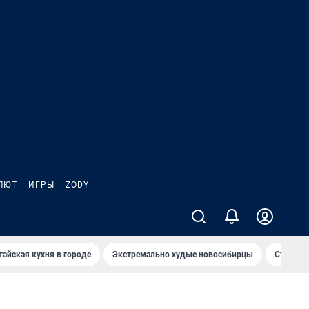
ЛЮТ
ИГРЫ
ZODY
тайская кухня в городе
Экстремально худые новосибирцы
Старт те