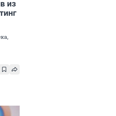
в из
тинг
ка,