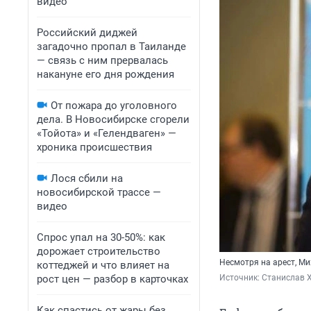
видео
Российский диджей
загадочно пропал в Таиланде
— связь с ним прервалась
накануне его дня рождения
От пожара до уголовного
дела. В Новосибирске сгорели
«Тойота» и «Гелендваген» —
хроника происшествия
Лося сбили на
новосибирской трассе —
видео
Спрос упал на 30-50%: как
дорожает строительство
Несмотря на арест, М
коттеджей и что влияет на
рост цен — разбор в карточках
Источник: 
Станислав 
Как спастись от жары без