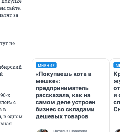
 покупке
м сайте,
латят за
тут не
МНЕНИЕ
МНЕНИ
сибирский
«Покупаешь кота в
Красн
ий
мешке»:
журна
предприниматель
отпус
рассказала, как на
и объ
90-х
самом деле устроен
споре
лон» с
бизнес со складами
Сибир
в в
дешевых товаров
, в одном
льная
Наталья Шорохова