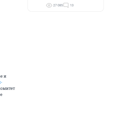
27 085
13
е и
-
комитет
бе