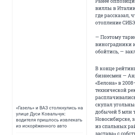
Ранее оппозици
виллы в Италии 
где рассказал, 
отопление СИБЭ
— Поэтому тариф
виноградники и
обойтись, — за
В конце рейтинг
бизнесмен — Ан
«Белона» в 2008
технической ре
расплачивались 
скупал угольны
«Газель» и ВАЗ столкнулись на
добычей 5 млн т
улице Дуси Ковальчук:
Новосибирске, 
водителя пришлось извлекать
из спальных ра
из искорёженного авто
застава» с собс