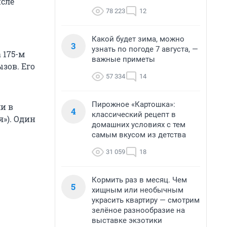
исле
78 223
12
Какой будет зима, можно
3
узнать по погоде 7 августа, —
 175-м
важные приметы
зов. Его
57 334
14
Пирожное «Картошка»:
и в
4
классический рецепт в
я»). Один
домашних условиях с тем
самым вкусом из детства
31 059
18
Кормить раз в месяц. Чем
5
хищным или необычным
украсить квартиру — смотрим
зелёное разнообразие на
выставке экзотики