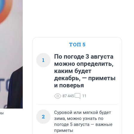
ТОП 5
По погоде 3 августа
1
можно определить,
каким будет
декабрь, — приметы
и поверья
87 445
11
Суровой или мягкой будет
ны
2
зима, можно узнать по
погоде 5 августа — важные
приметы