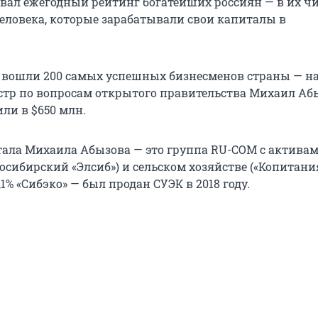
овал ежегодный рейтинг богатейших россиян — в их ч
человека, которые зарабатывали свои капиталы в
г вошли 200 самых успешных бизнесменов страны — на
стр по вопросам открытого правительства Михаил Абы
ли в $650 млн.
ала Михаила Абызова — это группа RU-COM с активам
осибирский «Элсиб») и сельском хозяйстве («Копитани
,1% «Сибэко» — был продан СУЭК в 2018 году.