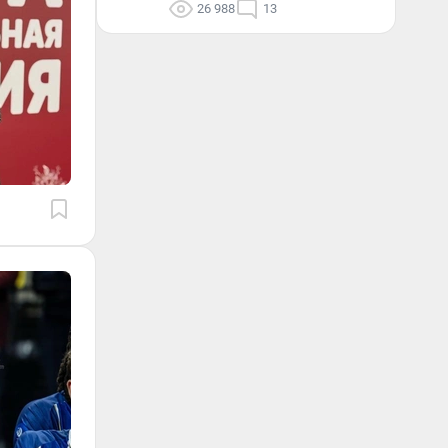
26 988
13