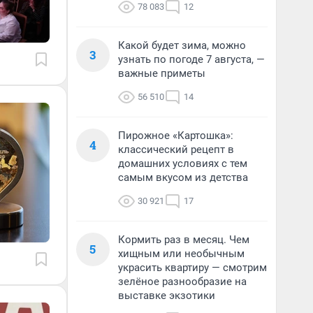
78 083
12
Какой будет зима, можно
3
узнать по погоде 7 августа, —
важные приметы
56 510
14
Пирожное «Картошка»:
4
классический рецепт в
домашних условиях с тем
самым вкусом из детства
30 921
17
Кормить раз в месяц. Чем
5
хищным или необычным
украсить квартиру — смотрим
зелёное разнообразие на
выставке экзотики