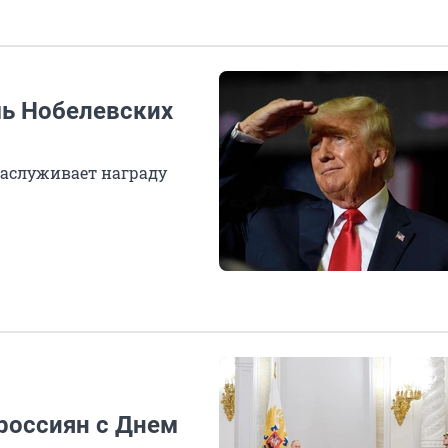
мь Нобелевских
заслуживает награду
и
россиян с Днем