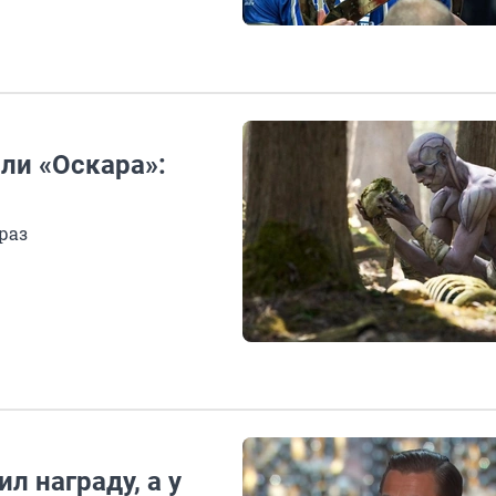
ли «Оскара»:
раз
л награду, а у