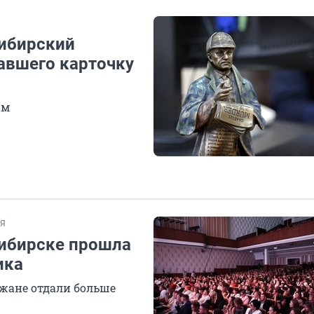
Сибирский
авшего карточку
ам
ИЯ
сибирске прошла
ика
ожане отдали больше