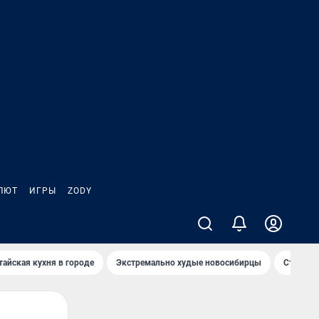
ЛЮТ
ИГРЫ
ZODY
тайская кухня в городе
Экстремально худые новосибирцы
Старт те