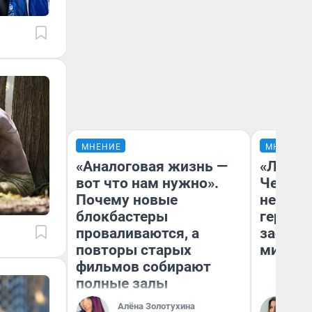
МНЕНИЕ
МНЕНИЕ
«Аналоговая жизнь —
«Люди 
вот что нам нужно».
Чем пр
Почему новые
непоня
блокбастеры
герои 
проваливаются, а
застря
повторы старых
мистич
фильмов собирают
полные залы
Алёна Золотухина
Ли