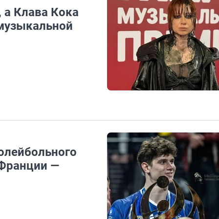
, а Клава Кока
 музыкальной
олейбольного
 Франции —