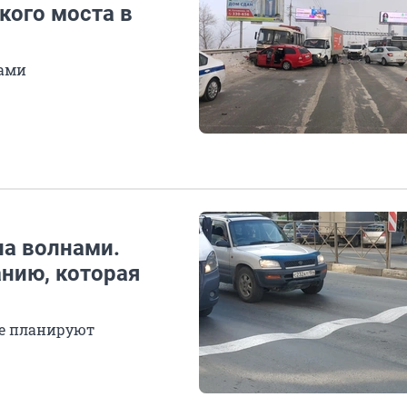
кого моста в
нами
ла волнами.
анию, которая
не планируют