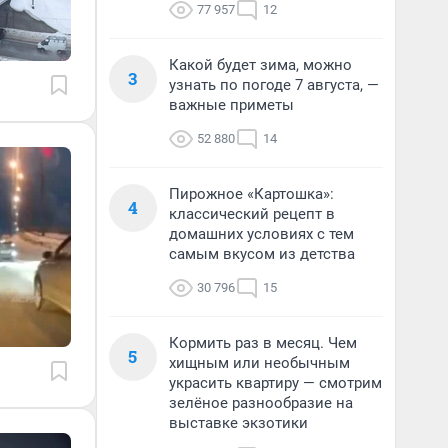
77 957
12
Какой будет зима, можно
3
узнать по погоде 7 августа, —
важные приметы
52 880
14
Пирожное «Картошка»:
4
классический рецепт в
домашних условиях с тем
самым вкусом из детства
30 796
15
Кормить раз в месяц. Чем
5
хищным или необычным
украсить квартиру — смотрим
зелёное разнообразие на
выставке экзотики