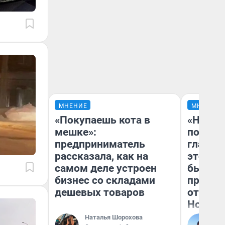
МНЕНИЕ
МНЕНИЕ
«Покупаешь кота в
«Никог
мешке»:
победи
предприниматель
главны
рассказала, как на
этого г
самом деле устроен
бьет р
бизнес со складами
прокат
дешевых товаров
отзыв 
Нолана
Наталья Шорохова
Ст