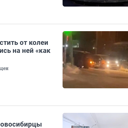
стить от колеи
ись на ней «как
ищен
 новосибирцы