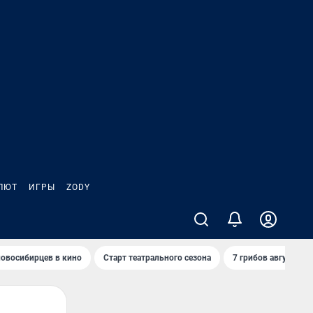
ЛЮТ
ИГРЫ
ZODY
овосибирцев в кино
Старт театрального сезона
7 грибов августа