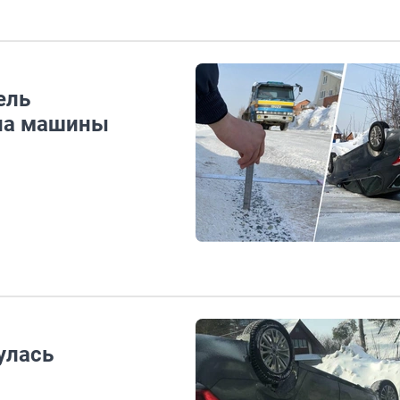
ель
на машины
улась