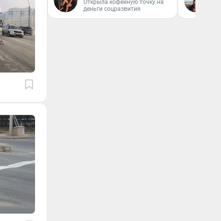
Открыла кофейную точку на
Эк
деньги соцразвития