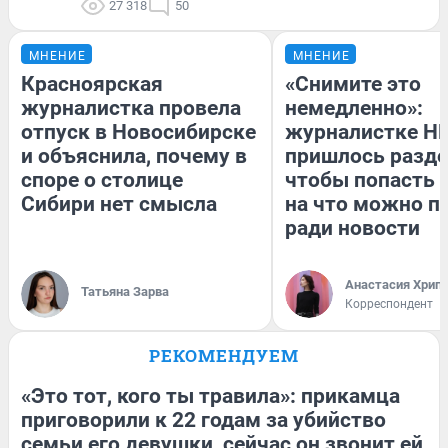
27 318
50
МНЕНИЕ
МНЕНИЕ
Красноярская
«Снимите это
журналистка провела
немедленно»:
отпуск в Новосибирске
журналистке Н
и объяснила, почему в
пришлось разде
споре о столице
чтобы попасть в
Сибири нет смысла
на что можно п
ради новости
Анастасия Хрип
Татьяна Зарва
Корреспондент
РЕКОМЕНДУЕМ
«Это тот, кого ты травила»: прикамца
приговорили к 22 годам за убийство
семьи его девушки, сейчас он звонит ей