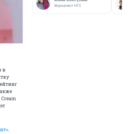
Журналист НГС
в в
ятку
рейтинг
также
а Cream
уэт
ант»
.