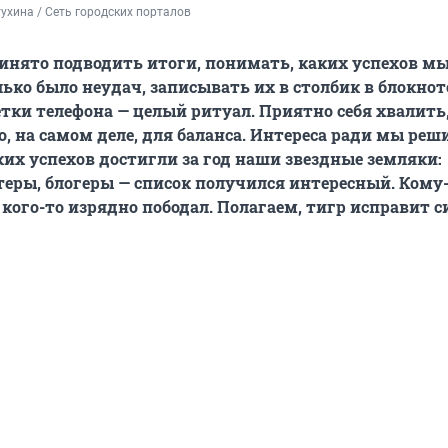
ухина / Сеть городских порталов
ринято подводить итоги, понимать, каких успехов м
лько было неудач, записывать их в столбик в блокнот
етки телефона — целый ритуал. Приятно себя хвалить,
, на самом деле, для баланса. Интереса ради мы реш
ких успехов достигли за год наши звездные земляки:
еры, блогеры — список получился интересный. Кому
а кого-то изрядно пободал. Полагаем, тигр исправит 