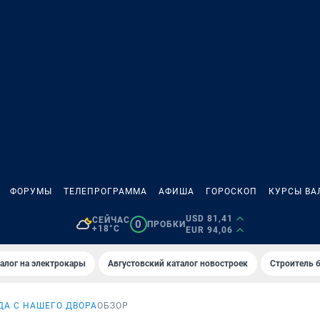
ФОРУМЫ
ТЕЛЕПРОГРАММА
АФИША
ГОРОСКОП
КУРСЫ ВА
USD 81,41
СЕЙЧАС
0
ПРОБКИ
+18°C
EUR 94,06
алог на электрокары
Августовский каталог новостроек
Строитель б
ДА С НАШЕГО ДВОРА
ОБЗОР