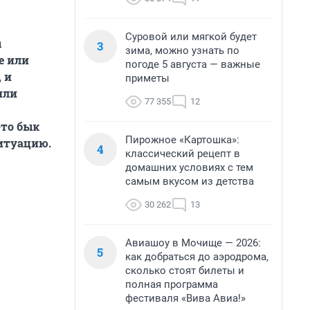
Суровой или мягкой будет
ы
3
зима, можно узнать по
е или
погоде 5 августа — важные
 и
приметы
или
77 355
12
-то бык
Пирожное «Картошка»:
ситуацию.
4
классический рецепт в
домашних условиях с тем
самым вкусом из детства
30 262
13
Авиашоу в Мочище — 2026:
5
как добраться до аэродрома,
сколько стоят билеты и
полная программа
фестиваля «Вива Авиа!»