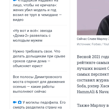
«Подушкой надавил на
лицо, чтобы не кричала»:
жених убил модель и год
возил ее труп в чемодане —
видео
«Ну вот и всё»: звезда
«Дома-2» развелась с
Сейчас Славе Марлоу 2
молодым мужем
Источник: 
Forbes / Yo
Нужно требовать свое. Что
делать дольщикам при срыве
Весной 2021 год
сроков сдачи дома —
рейтинге самых
объясняет юрист
лучших вошел С
самых перспект
Все полосы Димитровского
составил журнал
моста откроют для движения
Soda, рэпер Хаск
осенью — какие работы
HammAli & Navai
выполняют сейчас
У могилы педофила. Его
Также Марлоу в
смерть разделила страну на