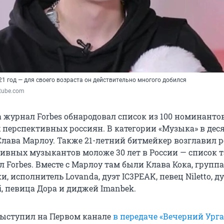
1 год — для своего возраста он действительно многого добился
utube.com
а журнал Forbes обнародовал список из 100 номинанто
 перспективных россиян. В категории «Музыка» в дес
лава Марлоу. Также 21-летний битмейкер возглавил 
ивных музыкантов моложе 30 лет в России — список 
 Forbes. Вместе с Марлоу там были Клава Кока, групп
и, исполнитель Lovanda, дуэт IC3PEAK, певец Niletto, д
, певица Дора и диджей Imanbek.
ыступил на Первом канале
в передаче «Вечерний Ург