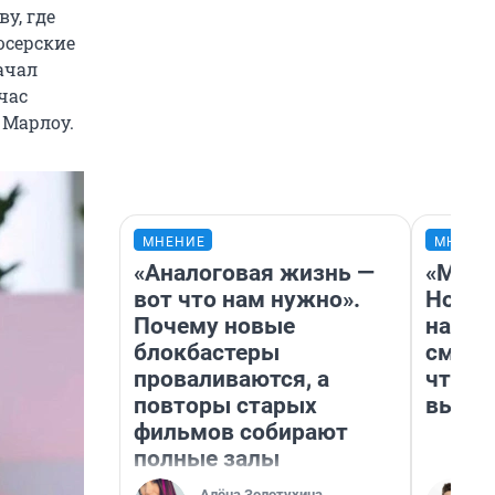
у, где
юсерские
ачал
час
 Марлоу.
МНЕНИЕ
МНЕНИ
«Аналоговая жизнь —
«Мы в
вот что нам нужно».
Нолан
Почему новые
настр
блокбастеры
смотр
проваливаются, а
чтобы
повторы старых
выгля
фильмов собирают
полные залы
Алёна Золотухина