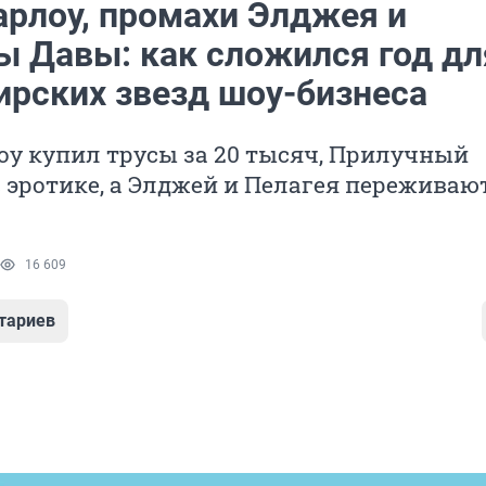
арлоу, промахи Элджея и
ы Давы: как сложился год дл
ирских звезд шоу-бизнеса
у купил трусы за 20 тысяч, Прилучный
 эротике, а Элджей и Пелагея переживаю
16 609
тариев