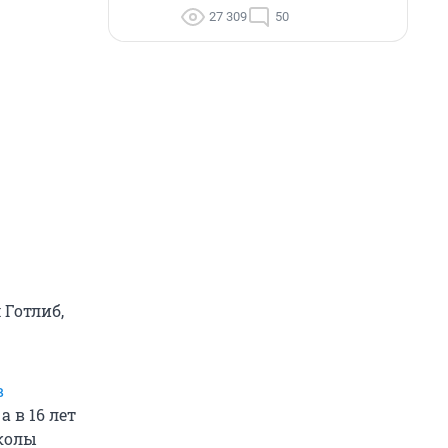
27 309
50
 Готлиб,
в
а в 16 лет
школы