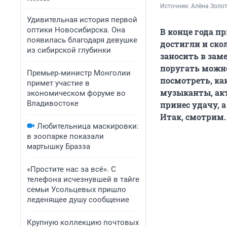
Источник: 
Алёна Золот
Удивительная история первой
оптики Новосибирска. Она
В конце года п
появилась благодаря девушке
достигли и ско
из сибирской глубинки
заносить в зам
поругать можно
Премьер‑министр Монголии
посмотреть, ка
примет участие в
музыканты, акт
экономическом форуме во
Владивостоке
принес удачу, 
Итак, смотрим.
Любительница маскировки:
в зоопарке показали
мартышку Бразза
«Простите нас за всё». С
телефона исчезнувшей в тайге
семьи Усольцевых пришло
леденящее душу сообщение
Крупную коллекцию почтовых