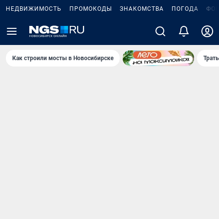
НЕДВИЖИМОСТЬ
ПРОМОКОДЫ
ЗНАКОМСТВА
ПОГОДА
ФО
Как строили мосты в Новосибирске
Траты