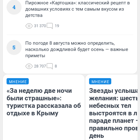
Пирожное «Картошка»: классический рецепт в
4
домашних условиях с тем самым вкусом из
детства
31 370
19
По погоде 8 августа можно определить,
5
насколько дождливой будет осень — важные
приметы
28 707
8
МНЕНИЕ
МНЕНИЕ
«За неделю две ночи
Звезды услыша
были страшные»:
желания: шесть
туристка рассказала об
небесных тел
отдыхе в Крыму
выстроятся в л
параде планет —
правильно пров
день