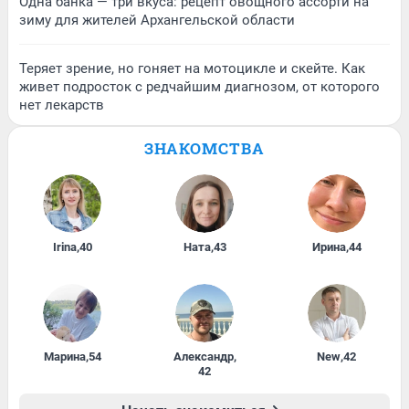
Одна банка — три вкуса: рецепт овощного ассорти на
зиму для жителей Архангельской области
Теряет зрение, но гоняет на мотоцикле и скейте. Как
живет подросток с редчайшим диагнозом, от которого
нет лекарств
ЗНАКОМСТВА
Irina
,
40
Ната
,
43
Ирина
,
44
Марина
,
54
Александр
,
New
,
42
42