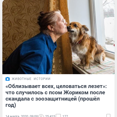
ЖИВОТНЫЕ
ИСТОРИИ
«Облизывает всех, целоваться лезет»:
что случилось с псом Жориком после
скандала с зоозащитницей (прошёл
год)
14 марта, 2020, 09:00
25 415
177