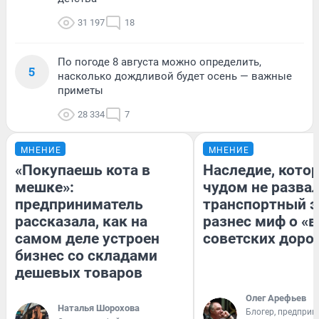
31 197
18
По погоде 8 августа можно определить,
5
насколько дождливой будет осень — важные
приметы
28 334
7
МНЕНИЕ
МНЕНИЕ
«Покупаешь кота в
Наследие, кото
мешке»:
чудом не разва
предприниматель
транспортный э
рассказала, как на
разнес миф о «
самом деле устроен
советских доро
бизнес со складами
дешевых товаров
Олег Арефьев
Наталья Шорохова
Блогер, предприн