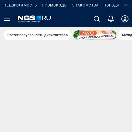
НЕДВИЖИМОСТЬ
ПРОМОКОДЫ
ЗНАКОМСТВА
ПОГОДА
ФО
Растет популярность дискаунтеров
Межд