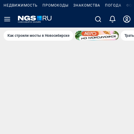
НЕДВИЖИМОСТЬ
ПРОМОКОДЫ
ЗНАКОМСТВА
ПОГОДА
ФО
Как строили мосты в Новосибирске
Траты