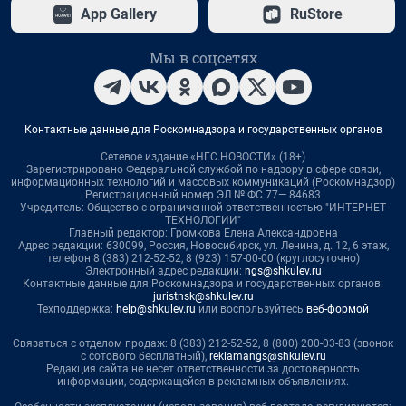
App Gallery
RuStore
Мы в соцсетях
Контактные данные для Роскомнадзора и государственных органов
Сетевое издание «НГС.НОВОСТИ» (18+)
Зарегистрировано Федеральной службой по надзору в сфере связи,
информационных технологий и массовых коммуникаций (Роскомнадзор)
Регистрационный номер ЭЛ № ФС 77— 84683
Учредитель: Общество с ограниченной ответственностью "ИНТЕРНЕТ
ТЕХНОЛОГИИ"
Главный редактор: Громкова Елена Александровна
Адрес редакции: 630099, Россия, Новосибирск, ул. Ленина, д. 12, 6 этаж,
телефон 8 (383) 212-52-52, 8 (923) 157-00-00 (круглосуточно)
Электронный адрес редакции:
ngs@shkulev.ru
Контактные данные для Роскомнадзора и государственных органов:
juristnsk@shkulev.ru
Техподдержка:
help@shkulev.ru
или воспользуйтесь
веб-формой
Связаться с отделом продаж: 8 (383) 212-52-52, 8 (800) 200-03-83 (звонок
с сотового бесплатный),
reklamangs@shkulev.ru
Редакция сайта не несет ответственности за достоверность
информации, содержащейся в рекламных объявлениях.