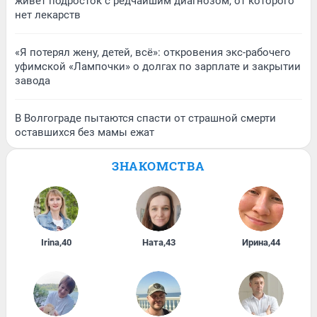
живет подросток с редчайшим диагнозом, от которого
нет лекарств
«Я потерял жену, детей, всё»: откровения экс-рабочего
уфимской «Лампочки» о долгах по зарплате и закрытии
завода
В Волгограде пытаются спасти от страшной смерти
оставшихся без мамы ежат
ЗНАКОМСТВА
Irina
,
40
Ната
,
43
Ирина
,
44