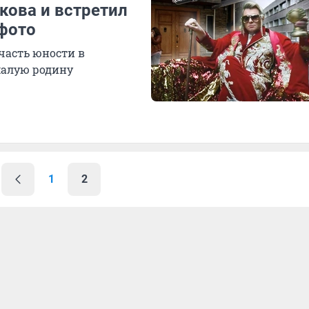
кова и встретил
фото
 часть юности в
малую родину
1
2