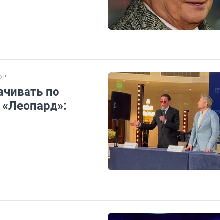
ОР
ачивать по
 «Леопард»: