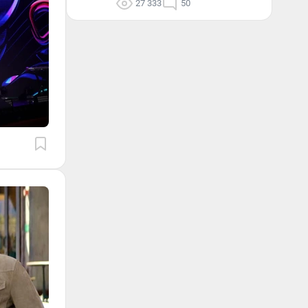
27 333
50