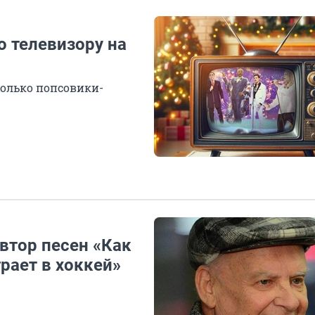
о телевизору на
только попсовики-
втор песен «Как
рает в хоккей»