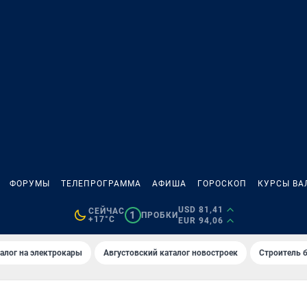
ФОРУМЫ
ТЕЛЕПРОГРАММА
АФИША
ГОРОСКОП
КУРСЫ ВА
USD 81,41
СЕЙЧАС
1
ПРОБКИ
+17°C
EUR 94,06
алог на электрокары
Августовский каталог новостроек
Строитель б