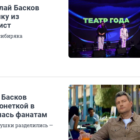
лай Басков
ку из
ист
сибиряка
 Басков
юнеткой в
лась фанатам
вушки разделились —