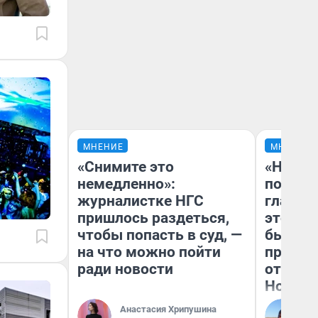
МНЕНИЕ
МНЕНИЕ
«Снимите это
«Никог
немедленно»:
победи
журналистке НГС
главны
пришлось раздеться,
этого г
чтобы попасть в суд, —
бьет р
на что можно пойти
прокат
ради новости
отзыв 
Нолана
Анастасия Хрипушина
Ст