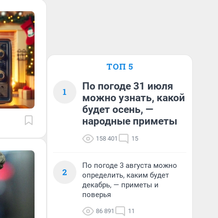
ТОП 5
По погоде 31 июля
1
можно узнать, какой
будет осень, —
народные приметы
158 401
15
По погоде 3 августа можно
2
определить, каким будет
декабрь, — приметы и
поверья
86 891
11