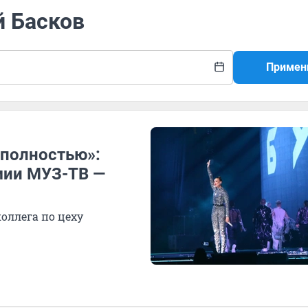
й Басков
Примен
 полностью»:
мии МУЗ-ТВ —
оллега по цеху