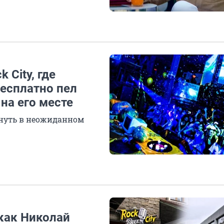
 City, где
есплатно пел
на его месте
рнуть в неожиданном
И
как Николай