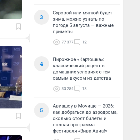
Суровой или мягкой будет
3
зима, можно узнать по
погоде 5 августа — важные
приметы
77 377
12
Пирожное «Картошка»:
4
классический рецепт в
домашних условиях с тем
самым вкусом из детства
30 284
13
Авиашоу в Мочище — 2026:
5
как добраться до аэродрома,
сколько стоят билеты и
полная программа
фестиваля «Вива Авиа!»