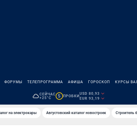
ФОРУМЫ
ТЕЛЕПРОГРАММА
АФИША
ГОРОСКОП
КУРСЫ ВА
USD 80,93
СЕЙЧАС
5
ПРОБКИ
+25°C
EUR 93,19
алог на электрокары
Августовский каталог новостроек
Строитель б