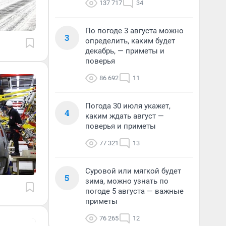
137 717
34
По погоде 3 августа можно
3
определить, каким будет
декабрь, — приметы и
поверья
86 692
11
Погода 30 июля укажет,
4
каким ждать август —
поверья и приметы
77 321
13
Суровой или мягкой будет
5
зима, можно узнать по
погоде 5 августа — важные
приметы
76 265
12