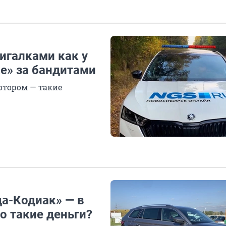
игалками как у
е» за бандитами
отором — такие
а-Кодиак» — в
то такие деньги?