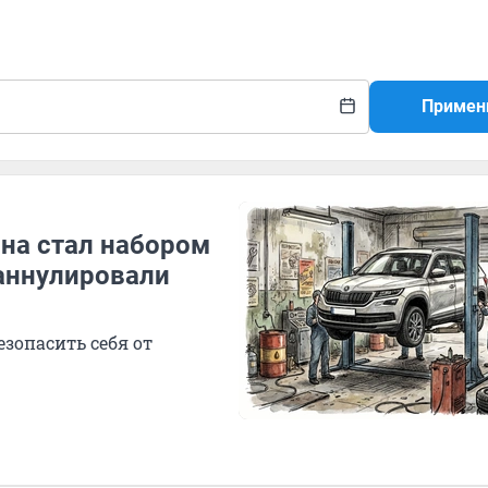
Примен
она стал набором
 аннулировали
зопасить себя от