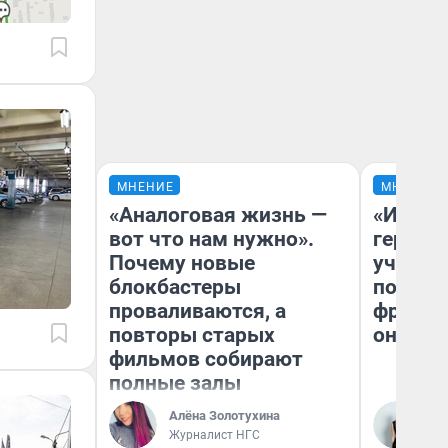
МНЕНИЕ
МНЕНИЕ
«Аналоговая жизнь —
«Игруш
вот что нам нужно».
герои 
Почему новые
учит пя
блокбастеры
популя
проваливаются, а
франши
повторы старых
она по
фильмов собирают
полные залы
Алёна Золотухина
Ма
Журналист НГС
Об