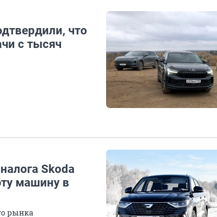
одтвердили, что
чи с тысяч
аналога Skoda
эту машину в
го рынка