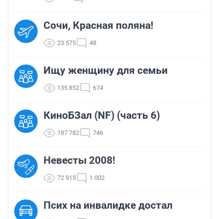
Сочи, Красная поляна!
23 575
48
Ищу женщину для семьи
135 852
674
КиноБЗал (NF) (часть 6)
187 782
746
Невесты 2008!
72 915
1 002
Псих на инвалидке достал