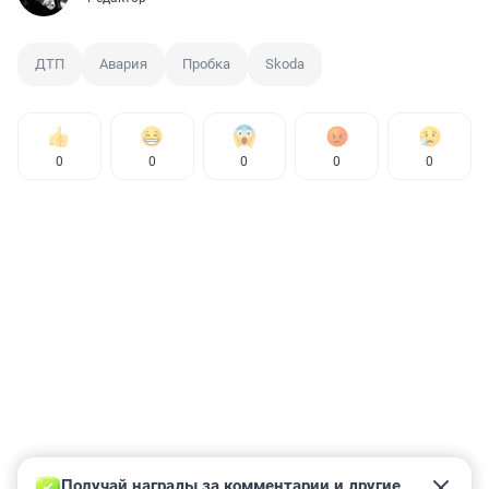
ДТП
Авария
Пробка
Skoda
0
0
0
0
0
Получай награды за комментарии и другие 