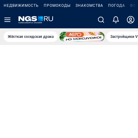
НЕДВИЖИМОСТЬ
ПРОМОКОДЫ
ЗНАКОМСТВА
ПОГОДА
ФО
Жёсткая соседская драка
Застройщики V